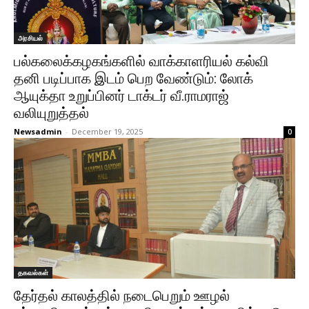
அரசியல்
பல்கலைக்கழகங்களில் வாக்காளரியல் கல்வி
தனி படிப்பாக இடம் பெற வேண்டும்: லோக்
ஆயுக்தா உறுப்பினர் டாக்டர் வீ.ராமராஜ்
வலியுறுத்தல்
Newsadmin
-
December 19, 2025
0
தகவல்கள்
தேர்தல் காலத்தில் நடைபெறும் ஊழல்