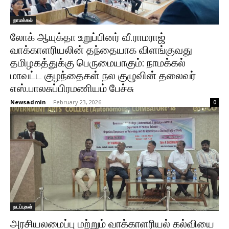
நாமக்கல்
லோக் ஆயுக்தா உறுப்பினர் வீ.ராமராஜ்
வாக்காளரியலின் தந்தையாக விளங்குவது
தமிழகத்துக்கு பெருமையாகும்: நாமக்கல்
மாவட்ட குழந்தைகள் நல குழுவின் தலைவர்
எஸ்.பாலசுப்பிரமணியம் பேச்சு
Newsadmin
-
February 23, 2026
0
நடப்புகள்
அரசியலமைப்பு மற்றும் வாக்காளரியல் கல்வியை