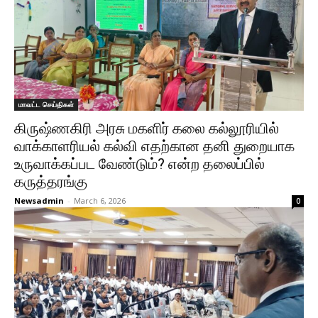
மாவட்ட செய்திகள்
கிருஷ்ணகிரி அரசு மகளிர் கலை கல்லூரியில்
வாக்காளரியல் கல்வி எதற்கான தனி துறையாக
உருவாக்கப்பட வேண்டும்? என்ற தலைப்பில்
கருத்தரங்கு
Newsadmin
-
March 6, 2026
0