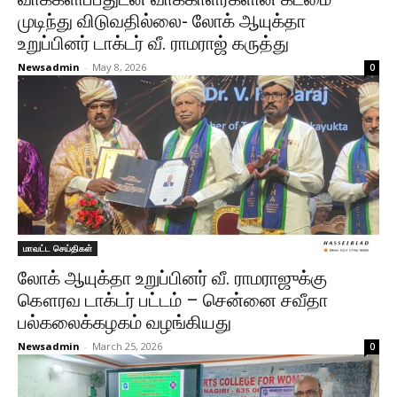
முடிந்து விடுவதில்லை- லோக் ஆயுக்தா
உறுப்பினர் டாக்டர் வீ. ராமராஜ் கருத்து
Newsadmin
-
May 8, 2026
0
மாவட்ட செய்திகள்
லோக் ஆயுக்தா உறுப்பினர் வீ. ராமராஜுக்கு
கௌரவ டாக்டர் பட்டம் – சென்னை சவீதா
பல்கலைக்கழகம் வழங்கியது
Newsadmin
-
March 25, 2026
0