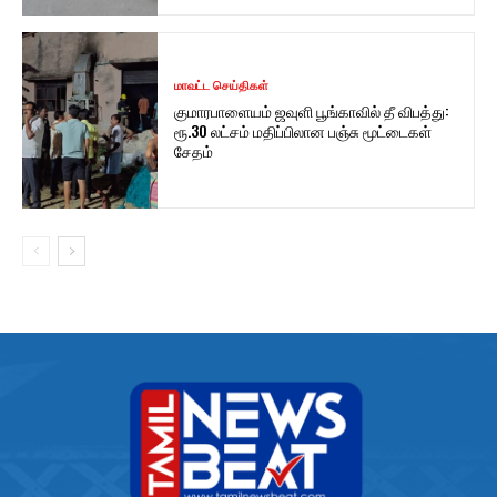
மாவட்ட செய்திகள்
குமாரபாளையம் ஜவுளி பூங்காவில் தீ விபத்து:
ரூ.30 லட்சம் மதிப்பிலான பஞ்சு மூட்டைகள்
சேதம்