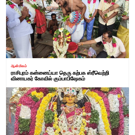
ஆன்மிகம்
ராசிபுரம் கன்னைய்யா தெரு கற்பக ஸ்ரீவெற்றி
வினாயகர் கோவில் கும்பாபிஷேகம்