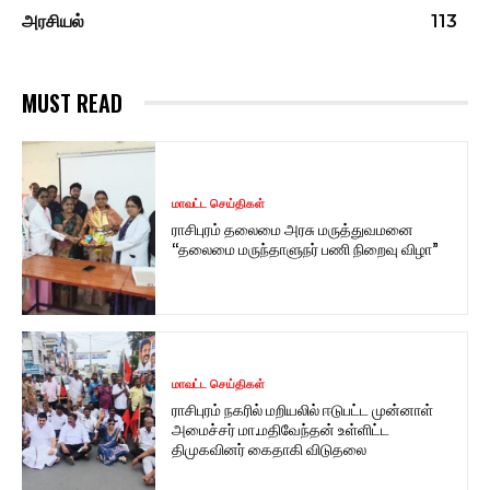
அரசியல்
113
MUST READ
மாவட்ட செய்திகள்
ராசிபுரம் தலைமை அரசு மருத்துவமனை
“தலைமை மருந்தாளுநர் பணி நிறைவு விழா”
மாவட்ட செய்திகள்
ராசிபுரம் நகரில் மறியலில் ஈடுபட்ட முன்னாள்
அமைச்சர் மா.மதிவேந்தன் உள்ளிட்ட
திமுகவினர் கைதாகி விடுதலை