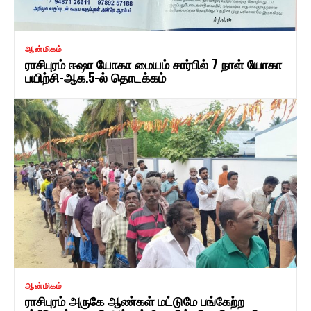
ஆன்மிகம்
ராசிபுரம் ஈஷா யோகா மையம் சார்பில் 7 நாள் யோகா
பயிற்சி-ஆக.5-ல் தொடக்கம்
ஆன்மிகம்
ராசிபுரம் அருகே ஆண்கள் மட்டுமே பங்கேற்ற