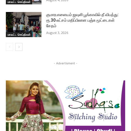
மாவட்ட செய்திகள்
குமாரபாளையம் ஜவுளி பூங்காவில் தீ விபத்து:
ரூ.30 லட்சம் மதிப்பிலான பஞ்சு மூட்டைகள்
சேதம்
August 3, 2026
மாவட்ட செய்திகள்
- Advertisment -