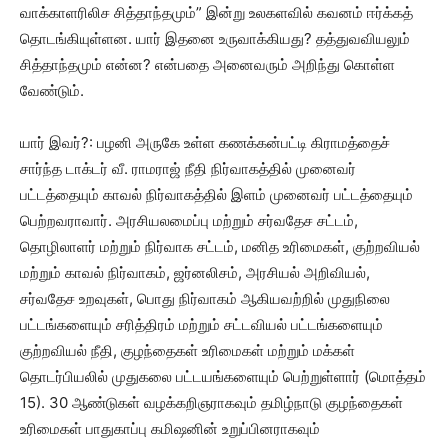
வாக்காளரிலிச சித்தாந்தமும்” இன்று உலகளவில் கவனம் ஈர்க்கத்
தொடங்கியுள்ளன. யார் இதனை உருவாக்கியது? தத்துவவியலும்
சித்தாந்தமும் என்ன? என்பதை அனைவரும் அறிந்து கொள்ள
வேண்டும்.
யார் இவர்?: பழனி அருகே உள்ள கணக்கன்பட்டி கிராமத்தைச்
சார்ந்த டாக்டர் வீ. ராமராஜ் நீதி நிர்வாகத்தில் முனைவர்
பட்டத்தையும் காவல் நிர்வாகத்தில் இளம் முனைவர் பட்டத்தையும்
பெற்றவராவார். அரசியலமைப்பு மற்றும் சர்வதேச சட்டம்,
தொழிலாளர் மற்றும் நிர்வாக சட்டம், மனித உரிமைகள், குற்றவியல்
மற்றும் காவல் நிர்வாகம், ஜர்னலிசம், அரசியல் அறிவியல்,
சர்வதேச உறவுகள், பொது நிர்வாகம் ஆகியவற்றில் முதுநிலை
பட்டங்களையும் சரித்திரம் மற்றும் சட்டவியல் பட்டங்களையும்
குற்றவியல் நீதி, குழந்தைகள் உரிமைகள் மற்றும் மக்கள்
தொடர்பியலில் முதுகலை பட்டயங்களையும் பெற்றுள்ளார் (மொத்தம்
15). 30 ஆண்டுகள் வழக்கறிஞராகவும் தமிழ்நாடு குழந்தைகள்
உரிமைகள் பாதுகாப்பு கமிஷனின் உறுப்பினராகவும்