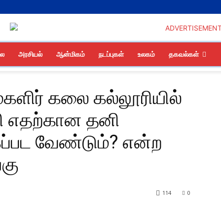
லை
அரசியல்
ஆன்மிகம்
நடப்புகள்
உலகம்
தகவல்கள்
மகளிர் கலை கல்லூரியில்
வி எதற்கான தனி
ப்பட வேண்டும்? என்ற
்கு
114
0