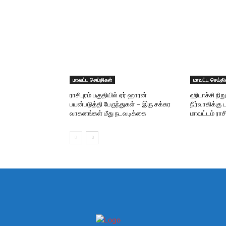
மாவட்ட செய்திகள்
மாவட்ட செய்தி
ராசிபுரம் பகுதியில் ஏர் ஹாரன்
ஹிடாச்சி ந
பயன்படுத்தி பேருந்துகள் – இரு சக்கர
நிர்வாகிக்கு ட
வாகனங்கள் மீது நடவடிக்கை
மாவட்டம் ராசி