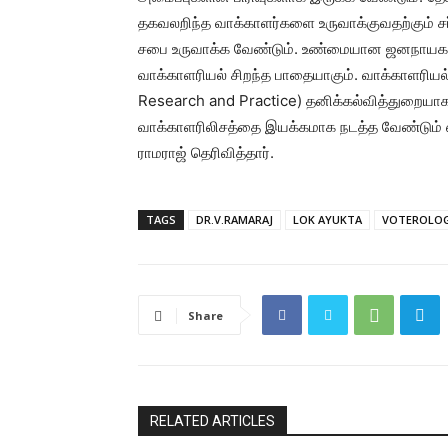
தகவலறிந்த வாக்காளர்களை உருவாக்குவதற்கும் ச
சபை உருவாக்க வேண்டும். உண்மையான ஜனநாயகத்துக்
வாக்காளரியல் சிறந்த பாதையாகும். வாக்காளரியல
Research and Practice) தனிக்கல்வித்துறையாக
வாக்காளரிலிசத்தை இயக்கமாக நடத்த வேண்டும் 
ராமராஜ் தெரிவித்தார்.
TAGS
DR.V.RAMARAJ
LOK AYUKTA
VOTEROLO
Share
RELATED ARTICLES