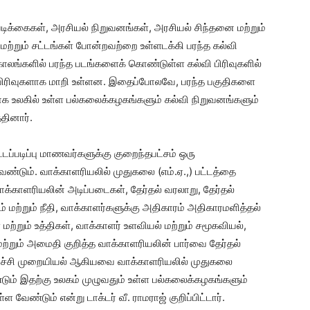
டிக்கைகள், அரசியல் நிறுவனங்கள், அரசியல் சிந்தனை மற்றும்
ற்றும் சட்டங்கள் போன்றவற்றை உள்ளடக்கி பரந்த கல்வி
காலங்களில் பரந்த படங்களைக் கொண்டுள்ள கல்வி பிரிவுகளில்
்வி பிரிவுகளாக மாறி உள்ளன. இதைப்போலவே, பரந்த பகுதிகளை
உலகில் உள்ள பல்கலைக்கழகங்களும் கல்வி நிறுவனங்களும்
்தினார்.
டப்படிப்பு மாணவர்களுக்கு குறைந்தபட்சம் ஒரு
ேண்டும். வாக்காளரியலில் முதுகலை (எம்.ஏ.,) பட்டத்தை
க்காளரியலின் அடிப்படைகள், தேர்தல் வரலாறு, தேர்தல்
்டம் மற்றும் நீதி, வாக்காளர்களுக்கு அதிகாரம் அதிகாரமளித்தல்
மற்றும் உத்திகள், வாக்காளர் உளவியல் மற்றும் சமூகவியல்,
்றும் அமைதி குறித்த வாக்காளரியலின் பார்வை தேர்தல்
ய்ச்சி முறையியல் ஆகியவை வாக்காளரியலில் முதுகலை
்டும் இதற்கு உலகம் முழுவதும் உள்ள பல்கலைக்கழகங்களும்
ண்டும் என்று டாக்டர் வீ. ராமராஜ் குறிப்பிட்டார்.