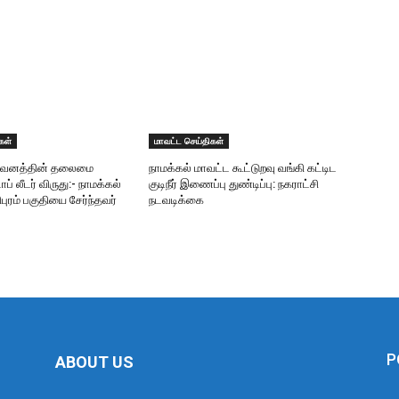
கள்
மாவட்ட செய்திகள்
ிறுவனத்தின் தலைமை
நாமக்கல் மாவட்ட கூட்டுறவு வங்கி கட்டிட
ாப் லீடர் விருது:- நாமக்கல்
குடிநீர் இணைப்பு துண்டிப்பு: நகராட்சி
புரம் பகுதியை சேர்ந்தவர்
நடவடிக்கை
P
ABOUT US