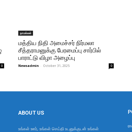
நாமக்கல்
மத்திய நிதி அமைச்சர் நிர்மலா
ு
சீத்தராமனுக்கு பேரமைப்பு சார்பில்
பாராட்டு விழா அழைப்பு
Newsadmin
-
October 31, 2025
0
0
P
ABOUT US
ரா
உங்கள் ஊர், உங்கள் செய்தி உடனுக்குடன் உங்கள்