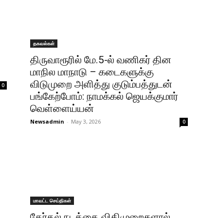
தகவல்கள்
திருவாரூரில் மே.5-ல் வணிகர் தின
மாநில மாநாடு – கடைகளுக்கு
விடுமுறை அளித்து குடும்பத்துடன்
0
பங்கேற்போம்: நாமக்கல் ஜெயக்குமார்
வெள்ளைய்யன்
Newsadmin
-
May 3, 2026
0
மாவட்ட செய்திகள்
தேர்தல் நடத்தை விதிமுறைகளால்