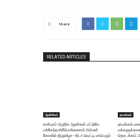
Share
RELATED ARTICLES
ஆன்மிகம்
நாமக்கல்
ராசிபுரம் அருகே ஆண்கள் மட்டுமே
நாமக்கல் மாவட
பங்கேற்ற ஸ்ரீபொங்களாயி அம்மன்
மக்களுக்கான
கோவில் திருவிழா- கிடா வெட்டி மாபெரும்
தொடக்கம்: 