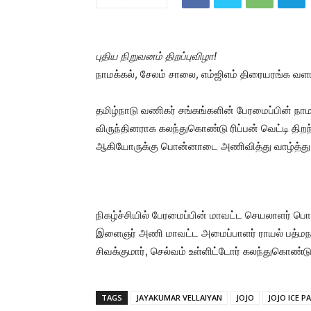
புதிய நிறுவனம் திறப்புவிழா!
நாமக்கல், சேலம் சாலை, எம்ஜிஎம் திரையரங்க வளா
தமிழ்நாடு வணிகர் சங்கங்களின் பேரமைப்பின் நா
விருந்தினராக கலந்துகொண்டு ரிப்பன் வெட்டி திறந
ஆகியோருக்கு பொன்னாடை அணிவித்து வாழ்த்து த
நிகழ்ச்சியில் பேரமைப்பின் மாவட்ட செயலாளர் ப
இளைஞர் அணி மாவட்ட அமைப்பாளர் ராயல் பத்மந
சிவக்குமார், செல்வம் உள்ளிட்டோர் கலந்துகொண்டு 
TAGS
JAYAKUMAR VELLAIYAN
JOJO
JOJO ICE P