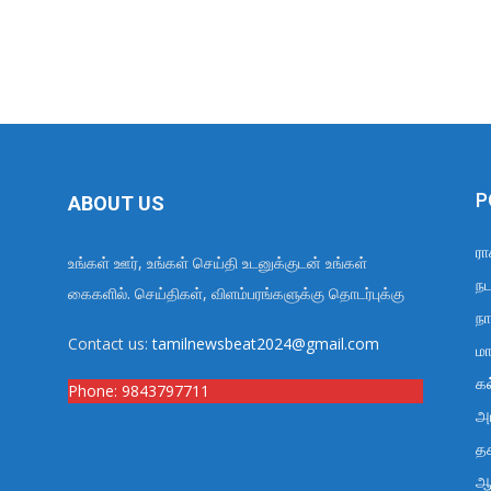
P
ABOUT US
ரா
உங்கள் ஊர், உங்கள் செய்தி உடனுக்குடன் உங்கள்
நட
கைகளில். செய்திகள், விளம்பரங்களுக்கு தொடர்புக்கு
நா
Contact us:
tamilnewsbeat2024@gmail.com
மா
க
Phone:
9843797711
அர
த
ஆ