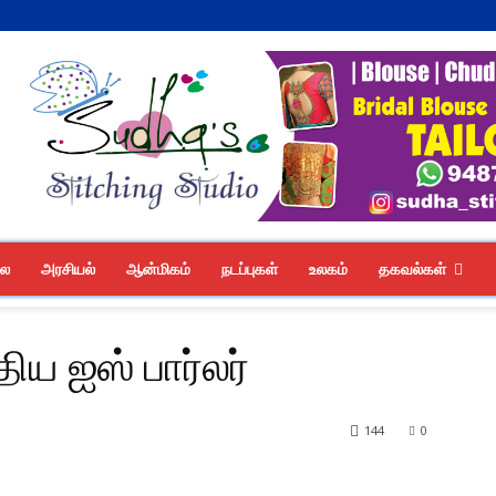
லை
அரசியல்
ஆன்மிகம்
நடப்புகள்
உலகம்
தகவல்கள்
ிய ஐஸ் பார்லர்
144
0