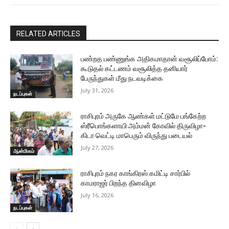
RELATED ARTICLES
பண்றத பண்ணுங்க அதிகமாதான் வசூலிப்போம்:
கூடுதல் கட்டணம் வசூலித்த தனியார்
பேருந்துகள் மீது நடவடிக்கை
July 31, 2026
நடப்புகள்
ராசிபுரம் அருகே ஆண்கள் மட்டுமே பங்கேற்ற
ஸ்ரீபொங்களாயி அம்மன் கோவில் திருவிழா-
கிடா வெட்டி மாபெரும் விருந்து படையல்
July 27, 2026
ஆன்மிகம்
ராசிபுரம் நகர காங்கிரஸ் கமிட்டி சார்பில்
காமராஜர் பிறந்த தினவிழா
July 16, 2026
நடப்புகள்