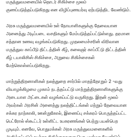
மருத்துவமனையில் தொடர் சிகிச்சை மூலம்
குணப்படுத்தப்படுகிறது என விழிப்புணயர்வு ஏற்படுத்திட வேண்டும்.
அரசு மருத்துவமனையில் உள் நோயாளிகளுக்கு தேவையான
அனைத்து அடிப்படை வசதிகளும் மேம்படுத்தப்பட்டுள்ளது. தரமான
சத்தான உணவு வழங்கப்படுகிறது. முதலமைச்சரின் விரிவான
மருத்துவ காப்பீடு திட்டத்தின் கீழ், கலைஞர் காப்பீட்டு திட்டத்தின்
கீழ் டயாலிசிஸ் சிகிச்சை, அறுவை சிகிச்சைகள்
மேற்கொள்ளப்படுகிறது.
மாற்றுத்திறனாளிகள் நலத்துறை சார்பில் மாதந்தோறும் 2 -வது
வியாழக்கிழமை முகாம் நடத்தப்பட்டு மாற்றுத்திறனாளிகளுக்கு
அடையாள அட்டைகள் வழங்கப்பட்டு வருகிறது. இதன் மூலம்
அவர்கள் அரசின் அனைத்து நலத்திட்டங்கள் மற்றும் தேவையான
சக்கர நாற்காலி, ஊன்றுகோல், இணைப்பு சக்கரம் பொருத்தப்பட்ட
பெட்ரோல் ஸ்கூட்டர் உள்ளிட்ட உபகரணங்கள் பெற்று பயன்பெற
முடியும். எனவே, பொதுமக்கள் அரசு மருத்துவமனைகளில்
அளிக்கப்படும் உயர்தர சிகிச்சைகளை பெற முன்வர வேண்டும்.