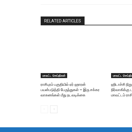
RELATED ARTICLES
மாவட்ட செய்திகள்
மாவட்ட செய்தி
ராசிபுரம் பகுதியில் ஏர் ஹாரன்
ஹிடாச்சி ந
பயன்படுத்தி பேருந்துகள் – இரு சக்கர
நிர்வாகிக்கு ட
வாகனங்கள் மீது நடவடிக்கை
மாவட்டம் ராசி