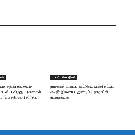
கள்
மாவட்ட செய்திகள்
ிறுவனத்தின் தலைமை
நாமக்கல் மாவட்ட கூட்டுறவு வங்கி கட்டிட
ாப் லீடர் விருது:- நாமக்கல்
குடிநீர் இணைப்பு துண்டிப்பு: நகராட்சி
புரம் பகுதியை சேர்ந்தவர்
நடவடிக்கை