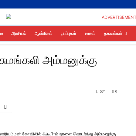
லை
அரசியல்
ஆன்மிகம்
நடப்புகள்
உலகம்
தகவல்கள்
ய சுமங்கலி அம்மனுக்கு
574
0
கலி மாரியம்மன் கோவிலில் ஆடி.1-ம் நாளை தொடர்ந்து அம்மனுக்கு