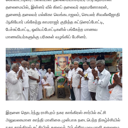
தலைமையில், இன்னர் வீல் கிளப் தலைவர் சுதாமனோகரன்,
துணைத் தலைவர் மல்லிகா வெங்கடாஜலம், செயலர் சிவலீலஜோதி
ஆகியோர் பங்கேற்று காமராஜர் குறித்த கட்டுரைப்போட்டி,
பேச்சுப்போட்டி, ஒவியப்போட்டிகளில் பங்கேற்ற மாணவ
மாணவியர்களுக்கு பரிசுகள் வழங்கிப் பேசினர்.
இதனை தொடர்ந்து ராசிபுரம் நகர காங்கிரஸ் சார்பில் கட்சி
அலுவலகமான காந்தி மாளிகை முன்பாக நடைபெற்ற நிகழ்ச்சியில்
நகர காங்கிரஸ் கட்சியின் தலைவர் ஆர்.ஸ்ரீராமுலுமுரளி தலைமை