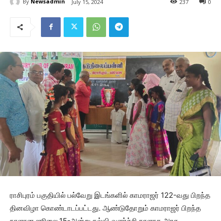
By
Newsadmin
July 15, 2024
237
0
ராசிபுரம் பகுதியில் பல்வேறு இடங்களில் காமராஜர் 122-வது பிறந்த
தினவிழா கொண்டாடப்பட்டது. ஆண்டுதோறும் காமராஜர் பிறந்த
நாளான ஜூலை.15-அன்று கல்வி வளர்ச்சி நாளாக அரசு