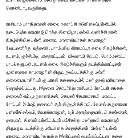
கொண்டாடிவருகிறது.
ராசிபுரம் பாரதிதாசன் சாலை நகராட்சி நடுநிலைப்பள்ளியில்
நடைபெற்ற காமராஜ் பிறந்த தினவிழா, கல்வி வளர்ச்சி நாள்
நிகழ்ச்சியில் பள்ளி மாணவ மாணவியர்கள் காமராஜர்
வேடமணிந்து வந்தனர். பாரம்பரிய கிராமப்புற கலை நிகழ்ச்சிகள்,
நடனம், குச்சிபிடி, பரதநாட்டியம், விவசாயி வேடம், பொம்மலாட்ட
பாடல்களுடன், நடனக் கலை நிகழ்ச்சிகளும் நடத்திக்காட்டினர்.
முன்னதாக காமராஜரின் திருவுருவப்படத்திற்கு பள்ளி
தலைமையாசிரியர் கு.பாரதி தலைமையில் மலர் தூவி மரியாதை
செலுத்தப்பட்டது. இதனை தொடர்ந்து ராசிபுரம் ரோட்டரி சங்கத்
தலைவர் எம்.முருகானந்தன், செயலர் கே.ராமசாமி, மாவட்ட
ரோட்டரி இமேஜ் தலைவர் ஆர்.திருமூர்த்திரவி, கே.எஸ்.கருணாகர
பன்னீர்செல்வம், கே.ரங்கராஜன், ஆர்.அனந்தகுமார், பி.கண்ணன்,
தனபால், தினகர் உள்ளிட்டோர் பங்கேற்று மலர்தூவி காமராஜர்
திருஉருவ படத்திற்கு மரியாதை செலுத்தினர். பின்னர் பள்ளி
மாணவ மாணவியர்களுக்கு இனிப்புகள் வழங்கப்பட்டன. கலை