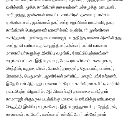
வகித்தார். மூத்த காங்கிரஸ் தலைவர்கள் பச்சமுத்து உடையார்,
மாரிமுத்து, முன்னாள் மாவட்ட காங்கிரஸ் தலைவர் பாச்சல்
ஏ.சீனிவாசன், முன்னாள் நகர்மன்ற உறுப்பினர் ராமசாமி, நகர
காங்கிரஸ் பொருளாளர் மாணிக்கம் ஆகியோர் முன்னிலை
வகித்தனர். முன்னதாக காமராஜர் படத்திற்கு மாலை அணிவித்து
மலர்தூவி மரியாதை செலுத்தினர்.பின்னர் பள்ளி மாணவ
மாணவியர்களுக்கு இனிப்பு வழங்கி, நோட்டுப்புத்தகங்கள்
வழங்கப்பட்டன. இதில் குமார், கே.டி.ராமலிங்கம், சண்முகம்,
செந்தில், மதுரைவீரன், கோவிந்தராஜன்,. ஜெயபால், பாஸ்கர்,
பிரகாசம், பெருமாள், பழனிவேல் உள்ளிட்ட பலரும் பங்கேற்றனர்.
இதே போல் ஆர்.புதுப்பாளையம் கிராம காங்கிரஸ் கமிட்டி சார்பில்
நடைபெற்ற விழாவில், ஆர்.பிரகஸ்பதி தலைமை வகித்தார்.
காமராஜர் திருஉருவ படத்திற்கு மாலை அணிவித்து மரியாதை
செலுத்தி இனிப்பு வழங்கினர். இதில் முத்துசாமி, ராஜேந்திரன்,
சரவணன், காவேரி, கண்ணன் உள்ளிட்டோர் பங்கேற்றனர்.