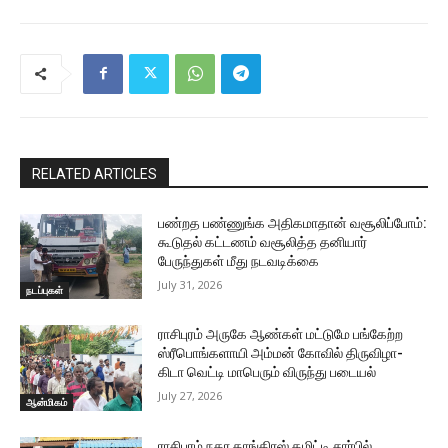
RELATED ARTICLES
பண்றத பண்ணுங்க அதிகமாதான் வசூலிப்போம்:
கூடுதல் கட்டணம் வசூலித்த தனியார்
பேருந்துகள் மீது நடவடிக்கை
July 31, 2026
நடப்புகள்
ராசிபுரம் அருகே ஆண்கள் மட்டுமே பங்கேற்ற
ஸ்ரீபொங்களாயி அம்மன் கோவில் திருவிழா-
கிடா வெட்டி மாபெரும் விருந்து படையல்
July 27, 2026
ஆன்மிகம்
ராசிபுரம் நகர காங்கிரஸ் கமிட்டி சார்பில்