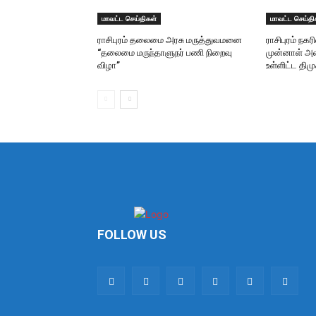
மாவட்ட செய்திகள்
மாவட்ட செய்தி
ராசிபுரம் தலைமை அரசு மருத்துவமனை
ராசிபுரம் நகர
“தலைமை மருந்தாளுநர் பணி நிறைவு
முன்னாள் அம
விழா”
உள்ளிட்ட தி
FOLLOW US