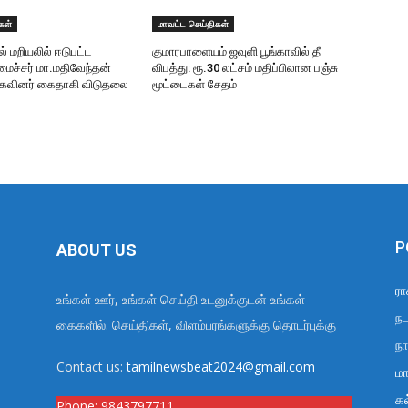
கள்
மாவட்ட செய்திகள்
ில் மறியலில் ஈடுபட்ட
குமாரபாளையம் ஜவுளி பூங்காவில் தீ
ைச்சர் மா.மதிவேந்தன்
விபத்து: ரூ.30 லட்சம் மதிப்பிலான பஞ்சு
முகவினர் கைதாகி விடுதலை
மூட்டைகள் சேதம்
P
ABOUT US
ரா
உங்கள் ஊர், உங்கள் செய்தி உடனுக்குடன் உங்கள்
நட
கைகளில். செய்திகள், விளம்பரங்களுக்கு தொடர்புக்கு
நா
Contact us:
tamilnewsbeat2024@gmail.com
மா
க
Phone:
9843797711