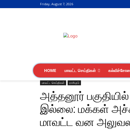
Friday, August 7, 2026
HOME
மாவட்ட செய்திகள்
கல்விச்சோ
மாவட்ட செய்திகள்
ராசிபுரம்
அத்தனூர் பகுதியில்
இல்லை: மக்கள் அச
மாவட்ட வன அலுவலர