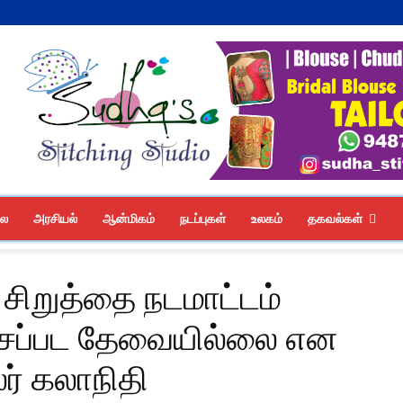
லை
அரசியல்
ஆன்மிகம்
நடப்புகள்
உலகம்
தகவல்கள்
 சிறுத்தை நடமாட்டம்
்சப்பட தேவையில்லை என
் கலாநிதி