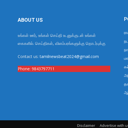
P
ABOUT US
ரா
உங்கள் ஊர், உங்கள் செய்தி உடனுக்குடன் உங்கள்
நட
கைகளில். செய்திகள், விளம்பரங்களுக்கு தொடர்புக்கு
நா
Contact us:
tamilnewsbeat2024@gmail.com
மா
க
Phone:
9843797711
அர
த
ஆ
Disclaimer
Advertise with u