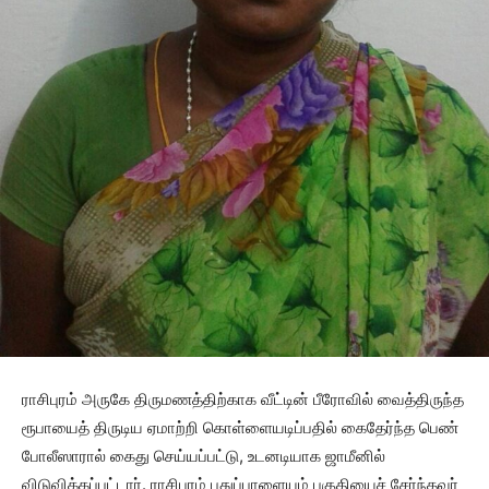
ராசிபுரம் அருகே திருமணத்திற்காக வீட்டின் பீரோவில் வைத்திருந்த
ரூபாயைத் திருடிய ஏமாற்றி கொள்ளையடிப்பதில் கைதேர்ந்த பெண்
போலீஸாரால் கைது செய்யப்பட்டு, உடனடியாக ஜாமீனில்
விடுவிக்கப்பட்டார். ராசிபுரம் புதுப்பாளையம் பகுதியைச் சேர்ந்தவர்