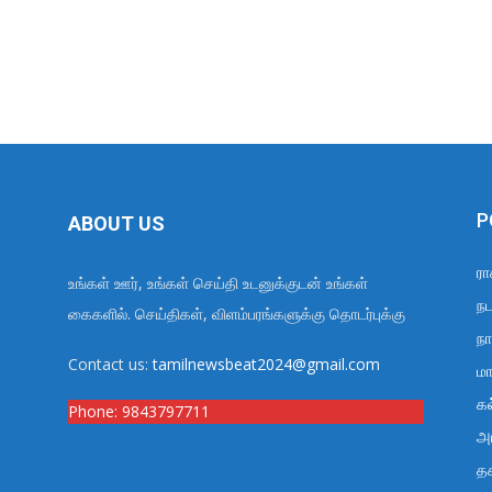
P
ABOUT US
ரா
உங்கள் ஊர், உங்கள் செய்தி உடனுக்குடன் உங்கள்
நட
கைகளில். செய்திகள், விளம்பரங்களுக்கு தொடர்புக்கு
நா
Contact us:
tamilnewsbeat2024@gmail.com
மா
க
Phone:
9843797711
அர
த