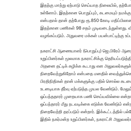
இதற்கு மாற்று ஏற்பாடு செய்யாத நிலையில், தற்போ
உள்ளோம். இதற்கான பொறுப்பும், கடமையும் நமக்கு உ
என்பதால் தான் தற்போது ரூ.850 கோடி மதிப்பிலான பு
இதற்கான பணிகள் 98 சதம் முடிவடைந்துள்ளது. விரை
வழங்கப்படும். அதுவரை மக்கள் பயன்பாட்டிற்கு உப்
நகராட்சி ஆணையாளர் (பொறுப்பு) ஜெ.பிரேம் ஆனந
உறுப்பினர்கள் மூலமாக நகராட்சிக்கு தெரியப்ப
அதனை தட்டிக் கழிக்க கூடாது என அலுவலர்களுக்கு
நிறைவேற்றுகிறோம் என்பதை மனதில் வைத்துக்கொ
பிரதிநிதிகள் தான் மக்களுக்கு பதில் சொல்ல கடமை
உடனடியாக தீர்வு ஏற்படுத்த முயல வேண்டும். மேலும் ந
ஒப்பந்ததாரர் முறையாக பணி செய்யவில்லை என்ற
ஒப்பந்தாரர் மீது நடவடிக்கை எடுக்க வேண்டும் என்
நிறைவேற்றி தரப்படும் என்றார். இக்கூட்டத்தில் ப
இதில் நகர்மன்ற உறுப்பினர்கள், நகராட்சி அலுவலர்