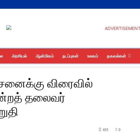
லை
அரசியல்
ஆன்மிகம்
நடப்புகள்
உலகம்
தகவல்கள்
ிரச்சனைக்கு விரைவில்
்மன்றத் தலைவர்
றுதி
651
0