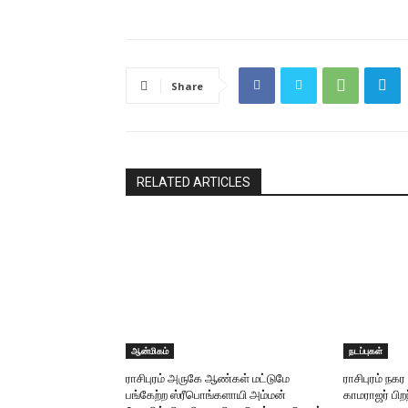
Share
RELATED ARTICLES
ஆன்மிகம்
நடப்புகள்
ராசிபுரம் அருகே ஆண்கள் மட்டுமே
ராசிபுரம் நகர 
பங்கேற்ற ஸ்ரீபொங்களாயி அம்மன்
காமராஜர் பி