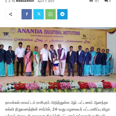
By
Newsadmin
April 7, 2025
731
0
நாமக்கல் மாவட்டம் ராசிபுரம் அடுத்துள்ள ஆர். பட்டணம் ஆனந்தா
கல்வி நிறுவனத்தின் சார்பில், 24-வது மழலையர் பட்டமளிப்பு விழா
மற்றும் அகாடமி சாதனை நிகழ்ச்சி பட்டணம் ரங்கசாமி தனியார்