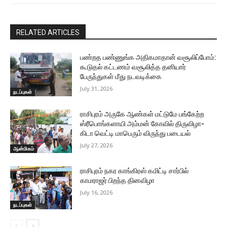
RELATED ARTICLES
பண்றத பண்ணுங்க அதிகமாதான் வசூலிப்போம்:
கூடுதல் கட்டணம் வசூலித்த தனியார்
பேருந்துகள் மீது நடவடிக்கை
July 31, 2026
நடப்புகள்
ராசிபுரம் அருகே ஆண்கள் மட்டுமே பங்கேற்ற
ஸ்ரீபொங்களாயி அம்மன் கோவில் திருவிழா-
கிடா வெட்டி மாபெரும் விருந்து படையல்
July 27, 2026
ஆன்மிகம்
ராசிபுரம் நகர காங்கிரஸ் கமிட்டி சார்பில்
காமராஜர் பிறந்த தினவிழா
July 16, 2026
நடப்புகள்