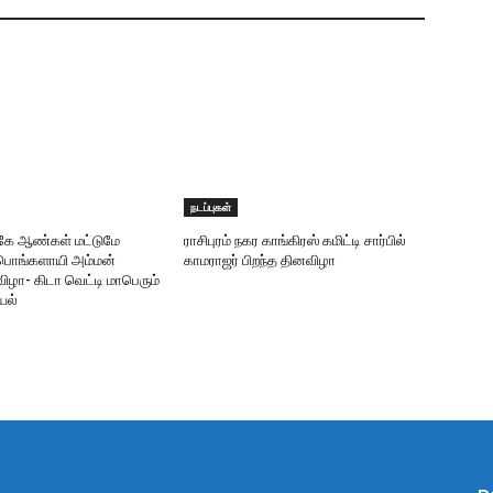
நடப்புகள்
ருகே ஆண்கள் மட்டுமே
ராசிபுரம் நகர காங்கிரஸ் கமிட்டி சார்பில்
ரீபொங்களாயி அம்மன்
காமராஜர் பிறந்த தினவிழா
ிழா- கிடா வெட்டி மாபெரும்
யல்