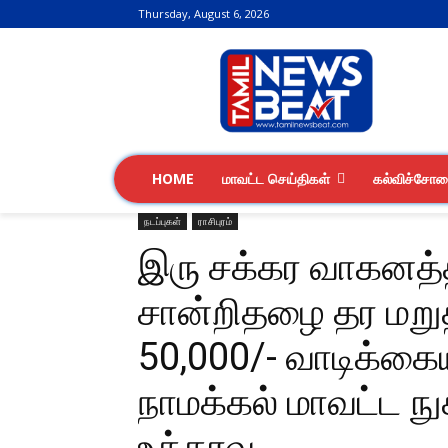
Thursday, August 6, 2026
HOME
மாவட்ட செய்திகள்
கல்விச்சோ
நடப்புகள்
ராசிபுரம்
இரு சக்கர வாகனத்த
சான்றிதழை தர மறு
50,000/- வாடிக்கை
நாமக்கல் மாவட்ட நு
உத்தரவு