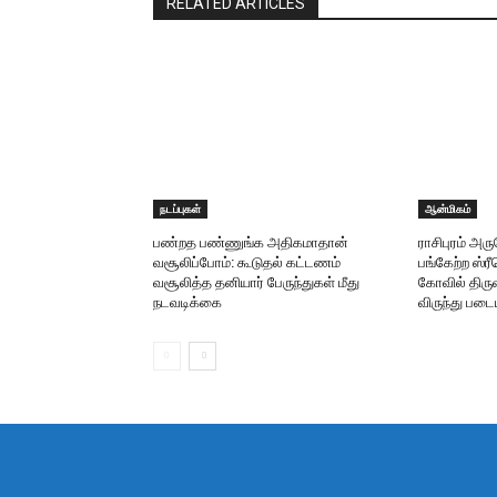
RELATED ARTICLES
நடப்புகள்
ஆன்மிகம்
பண்றத பண்ணுங்க அதிகமாதான்
ராசிபுரம் அ
வசூலிப்போம்: கூடுதல் கட்டணம்
பங்கேற்ற ஸ்
வசூலித்த தனியார் பேருந்துகள் மீது
கோவில் திருவ
நடவடிக்கை
விருந்து படை