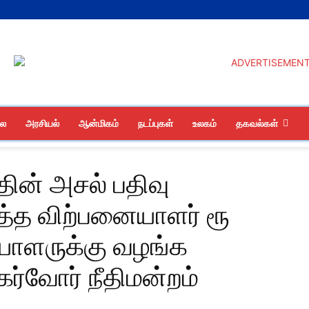
லை
அரசியல்
ஆன்மிகம்
நடப்புகள்
உலகம்
தகவல்கள்
ின் அசல் பதிவு
த்த விற்பனையாளர் ரூ
யாளருக்கு வழங்க
கர்வோர் நீதிமன்றம்