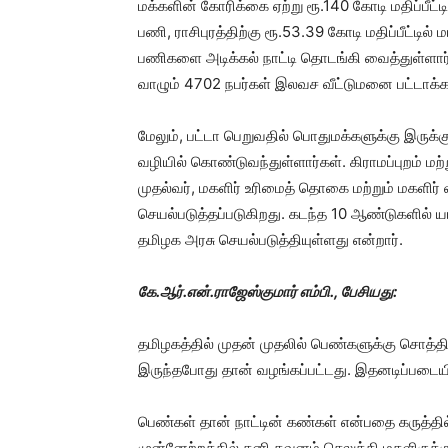
மக்களின் கோரிக்கை ஏற்று ரூ.140 கோடி மதிப்பீ
பணி, ராசிபுரத்திற்கு ரூ.53.39 கோடி மதிப்பீட்ட
பணிகளை அடிக்கல் நாட்டி தொடங்கி வைத்துள்ளார். ம
வாழும் 4702 நபர்கள் இலவச வீட்டுமனை பட்டாக்
மேலும், பட்டா பெறுவதில் பொதுமக்களுக்கு இருக
வழியில் கொண்டுவந்துள்ளார்கள். கிராமப்புறம் மற்
முதல்வர், மகளிர் உரிமைத் தொகை மற்றும் மகளிர்
செயல்படுத்தப்படுகிறது. கடந்த 10 ஆண்டுகளில் 
தமிழக அரசு செயல்படுத்தியுள்ளது என்றார்.
கே.ஆர்.என்.ராஜேஸ்குமார் எம்பி., பேசியது:
தமிழகத்தில் முதன் முதலில் பெண்களுக்கு சொத்
இருந்தபோது தான் வழங்கப்பட்டது. இதனடிப்படைய
பெண்கள் தான் நாட்டின் கண்கள் என்பதை கருத்த
முன்னேற்றத்தில் தனி கவனம் செலுத்தி மகளிருக்க