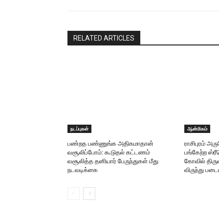
RELATED ARTICLES
நடப்புகள்
ஆன்மிகம்
பண்றத பண்ணுங்க அதிகமாதான்
ராசிபுரம் அ
வசூலிப்போம்: கூடுதல் கட்டணம்
பங்கேற்ற ஸ்
வசூலித்த தனியார் பேருந்துகள் மீது
கோவில் திருவ
நடவடிக்கை
விருந்து படை