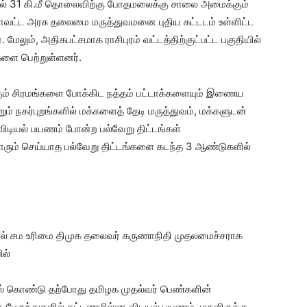
ட்டில் 31 கி.மீ தொலைவிற்கு போதமலைக்கு சாலை அமைக்கும்
ில் மாவட்ட அரசு தலைமை மருத்துவமனை புதிய கட்டடம் உள்ளிட்ட
ேலும், அதிகபட்சமாக ராசிபுரம் வட்டத்திற்குட்பட்ட பகுதியில்
களை பெற்றுள்ளனர்.
்கும் சிரமங்களை போக்கிட நத்தம் பட்டாக்களையும் இணைய
றும் நகர்புறங்களில் மக்களைத் தேடி மருத்துவம், மக்களுடன்
 விடியல் பயணம் போன்ற பல்வேறு திட்டங்கள்
யாரும் செய்யாத பல்வேறு திட்டங்களை கடந்த 3 ஆண்டுகளில்
தில் சம உரிமை திமுக தலைவர் கருணாநிதி முதலமைச்சராக
ில்
ில் கொண்டு தற்போது தமிழக முதல்வர் பெண்களின்
ு பேருந்துகளில் கட்டணமில்லா விடியல் பயணம், மகளிருக்கு