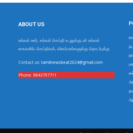
P
ABOUT US
ரா
உங்கள் ஊர், உங்கள் செய்தி உடனுக்குடன் உங்கள்
நட
கைகளில். செய்திகள், விளம்பரங்களுக்கு தொடர்புக்கு
நா
Contact us:
tamilnewsbeat2024@gmail.com
மா
க
Phone:
9843797711
அர
த
ஆ