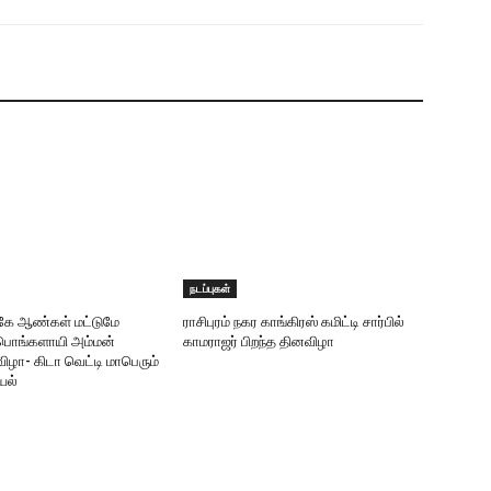
நடப்புகள்
ருகே ஆண்கள் மட்டுமே
ராசிபுரம் நகர காங்கிரஸ் கமிட்டி சார்பில்
ரீபொங்களாயி அம்மன்
காமராஜர் பிறந்த தினவிழா
ிழா- கிடா வெட்டி மாபெரும்
யல்