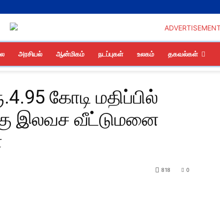
லை
அரசியல்
ஆன்மிகம்
நடப்புகள்
உலகம்
தகவல்கள்
ரூ.4.95 கோடி மதிப்பில்
கு இலவச வீட்டுமனை
ா
818
0