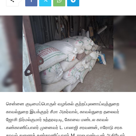
சென்னை குடிமைப்பொருள் வழங்கல் குற்றப்புலனாய்வுத்துறை
காவல்துறை இயக்குநர் சீமா அகர்வால், காவல்துறை தலைவர்
ஜோசி நிர்மல்குமார் உத்தரவுபடி, கோவை மண்டல காவல்
கண்காணிப்பாளர் முனைவர் L. பாலாஜி சரவணன், ஈரோடு சரக
காவல் துணைக் கண்காணிப்பாளர் M. ராஜபாண்டியன் ஆகியோர்