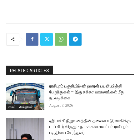
RELATED ARTICLES
ராசிபுரம் பகுதியில் ஏர் ஹாரன் பயன்படுத்தி
பேருந்துகள் – இரு சக்கர வாகனங்கள் மீது
நடவடிக்கை
August 7, 2026
மாவட்ட செய்திகள்
ஹிடாச்சி நிறுவனத்தின் தலைமை நிர்வாகிக்கு
டாப் லீடர் விருது:- நாமக்கல் மாவட்டம் ராசிபுரம்
பகுதியை சேர்ந்தவர்
August 7, 2026