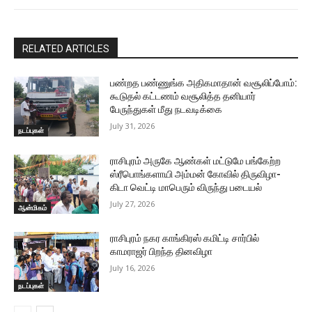
RELATED ARTICLES
பண்றத பண்ணுங்க அதிகமாதான் வசூலிப்போம்:
கூடுதல் கட்டணம் வசூலித்த தனியார்
பேருந்துகள் மீது நடவடிக்கை
July 31, 2026
நடப்புகள்
ராசிபுரம் அருகே ஆண்கள் மட்டுமே பங்கேற்ற
ஸ்ரீபொங்களாயி அம்மன் கோவில் திருவிழா-
கிடா வெட்டி மாபெரும் விருந்து படையல்
July 27, 2026
ஆன்மிகம்
ராசிபுரம் நகர காங்கிரஸ் கமிட்டி சார்பில்
காமராஜர் பிறந்த தினவிழா
July 16, 2026
நடப்புகள்