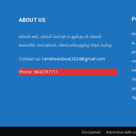
P
ABOUT US
ரா
உங்கள் ஊர், உங்கள் செய்தி உடனுக்குடன் உங்கள்
நட
கைகளில். செய்திகள், விளம்பரங்களுக்கு தொடர்புக்கு
நா
Contact us:
tamilnewsbeat2024@gmail.com
மா
க
Phone:
9843797711
அர
த
ஆ
Disclaimer
Advertise with u