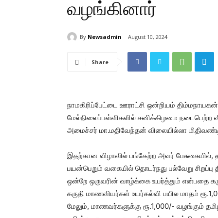
வழங்கினார்
By
Newsadmin
August 10, 2024
Share
நாமகிரிப்பேட்டை ஊராட்சி ஒன்றியம் திம்மநாயகன்ப
மேல்நிலைப்பள்ளிகளில் சனிக்கிழமை நடைபெற்ற
அமைச்சர் மா.மதிவேந்தன் விலையில்லா மிதிவண்
இதற்கான விழாவில் பங்கேற்ற அவர் பேசுகையில், 
பயன்பெறும் வகையில் தொடர்நது பல்வேறு சிறப்பு த
ஒன்றே ஒருவரின் வாழ்க்கை உயர்த்தும் என்பதை 
கருதி மாணவியர்கள் உயர்கல்வி பயில மாதம் ரூ.1,00
மேலும், மாணவர்களுக்கு ரூ.1,000/- வழங்கும் தமிழ்