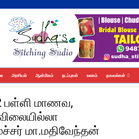
லை
அரசியல்
ஆன்மிகம்
நடப்புகள்
உலகம்
தகவல்கள்
12 பள்ளி மாணவ,
விலையில்லா
்சர் மா.மதிவேந்தன்