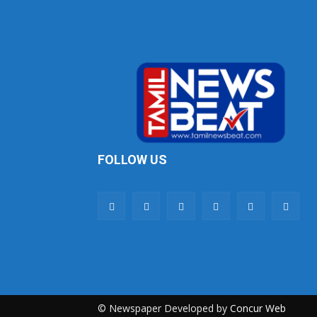
FOLLOW US
© Newspaper Developed by
Concur Web