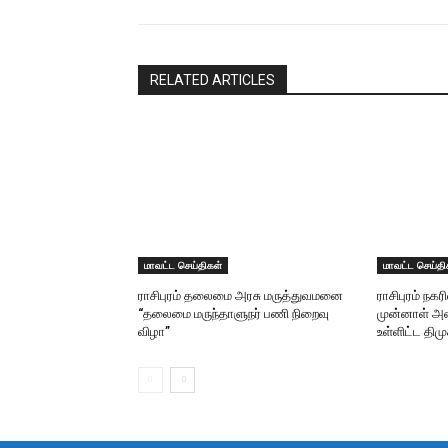
RELATED ARTICLES
மாவட்ட செய்திகள்
மாவட்ட செய்தி
ராசிபுரம் தலைமை அரசு மருத்துவமனை
ராசிபுரம் நகர
“தலைமை மருந்தாளுநர் பணி நிறைவு
முன்னாள் அம
விழா”
உள்ளிட்ட தி