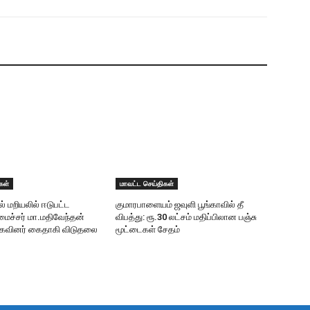
கள்
மாவட்ட செய்திகள்
ில் மறியலில் ஈடுபட்ட
குமாரபாளையம் ஜவுளி பூங்காவில் தீ
ைச்சர் மா.மதிவேந்தன்
விபத்து: ரூ.30 லட்சம் மதிப்பிலான பஞ்சு
முகவினர் கைதாகி விடுதலை
மூட்டைகள் சேதம்