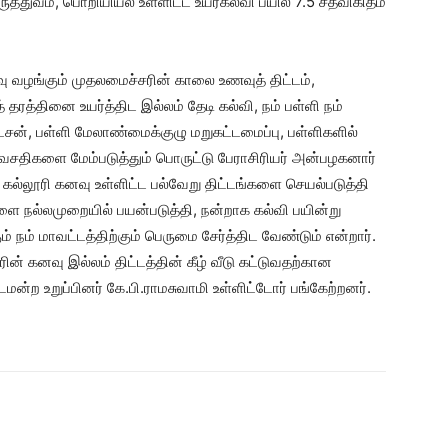
்துவம், பொறியியல் உள்ளிட்ட உயர்கல்வி பயில 7.5 சதவிகிதம்
ு வழங்கும் முதலமைச்சரின் காலை உணவுத் திட்டம்,
தரத்தினை உயர்த்திட இல்லம் தேடி கல்வி, நம் பள்ளி நம்
ேசன், பள்ளி மேலாண்மைக்குழு மறுகட்டமைப்பு, பள்ளிகளில்
வசதிகளை மேம்படுத்தும் பொருட்டு பேராசிரியர் அன்பழகனார்
ம், கல்லூரி கனவு உள்ளிட்ட பல்வேறு திட்டங்களை செயல்படுத்தி
ளை நல்லமுறையில் பயன்படுத்தி, நன்றாக கல்வி பயின்று
ம் நம் மாவட்டத்திற்கும் பெருமை சேர்த்திட வேண்டும் என்றார்.
 கனவு இல்லம் திட்டத்தின் கீழ் வீடு கட்டுவதற்கான
ற உறுப்பினர் கே.பி.ராமசுவாமி உள்ளிட்டோர் பங்கேற்றனர்.