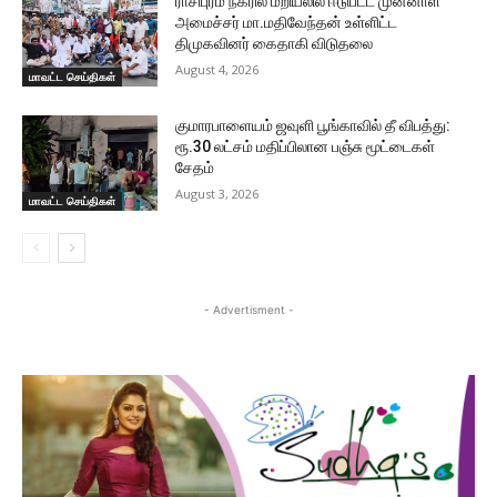
ராசிபுரம் நகரில் மறியலில் ஈடுபட்ட முன்னாள்
அமைச்சர் மா.மதிவேந்தன் உள்ளிட்ட
திமுகவினர் கைதாகி விடுதலை
August 4, 2026
மாவட்ட செய்திகள்
குமாரபாளையம் ஜவுளி பூங்காவில் தீ விபத்து:
ரூ.30 லட்சம் மதிப்பிலான பஞ்சு மூட்டைகள்
சேதம்
August 3, 2026
மாவட்ட செய்திகள்
- Advertisment -