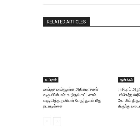
RELATED ARTICLES
நடப்புகள்
ஆன்மிகம்
பண்றத பண்ணுங்க அதிகமாதான்
ராசிபுரம் அ
வசூலிப்போம்: கூடுதல் கட்டணம்
பங்கேற்ற ஸ்
வசூலித்த தனியார் பேருந்துகள் மீது
கோவில் திருவ
நடவடிக்கை
விருந்து படை