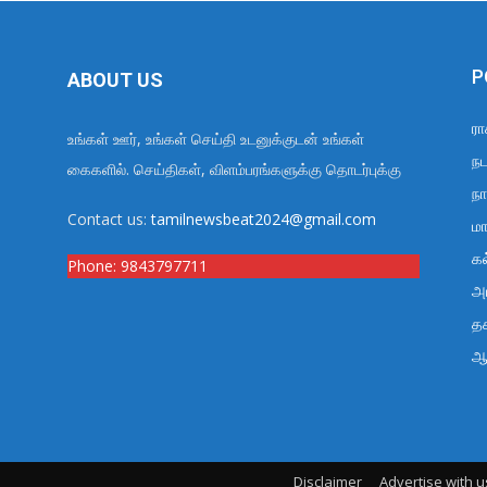
P
ABOUT US
ரா
உங்கள் ஊர், உங்கள் செய்தி உடனுக்குடன் உங்கள்
நட
கைகளில். செய்திகள், விளம்பரங்களுக்கு தொடர்புக்கு
நா
Contact us:
tamilnewsbeat2024@gmail.com
மா
க
Phone:
9843797711
அர
த
ஆ
Disclaimer
Advertise with u