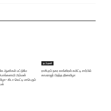
நடப்புகள்
ருகே ஆண்கள் மட்டுமே
ராசிபுரம் நகர காங்கிரஸ் கமிட்டி சார்பில்
ரீபொங்களாயி அம்மன்
காமராஜர் பிறந்த தினவிழா
ிழா- கிடா வெட்டி மாபெரும்
யல்