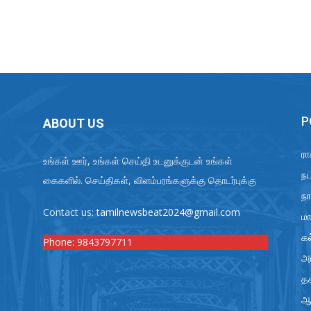
P
ABOUT US
ரா
உங்கள் ஊர், உங்கள் செய்தி உடனுக்குடன் உங்கள்
நட
கைகளில். செய்திகள், விளம்பரங்களுக்கு தொடர்புக்கு
நா
Contact us:
tamilnewsbeat2024@gmail.com
மா
க
Phone:
9843797711
அர
த
ஆ