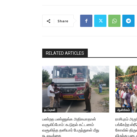
Share
RELATED ARTICLES
நடப்புகள்
ஆன்மிகம்
பண்றத பண்ணுங்க அதிகமாதான்
ராசிபுரம் அ
வசூலிப்போம்: கூடுதல் கட்டணம்
பங்கேற்ற ஸ்
வசூலித்த தனியார் பேருந்துகள் மீது
கோவில் திருவ
நடவடிக்கை
விருந்து படை