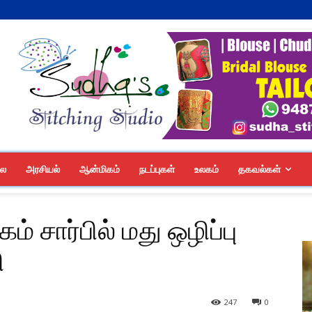
லை
அரசியல்
ஆன்மிகம்
நடப்புகள்
உலகம்
தகவல்கள்
் சார்பில் மது ஒழிப்பு
ி
247
0