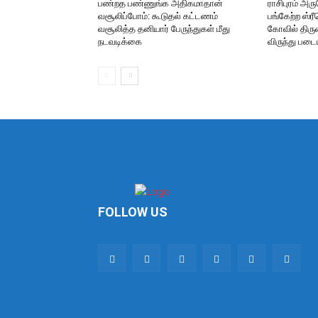
பண்றத பண்ணுங்க அதிகமாதான்
ராசிபுரம் அ
வசூலிப்போம்: கூடுதல் கட்டணம்
பங்கேற்ற ஸ்
வசூலித்த தனியார் பேருந்துகள் மீது
கோவில் திருவ
நடவடிக்கை
விருந்து படை
FOLLOW US