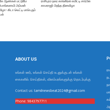
ருகே ஆண்கள் மட்டுமே
ராசிபுரம் நகர காங்கிரஸ் கமிட்டி சார்பில்
ரீபொங்களாயி அம்மன்
காமராஜர் பிறந்த தினவிழா
ிழா- கிடா வெட்டி மாபெரும்
யல்
P
ABOUT US
ரா
உங்கள் ஊர், உங்கள் செய்தி உடனுக்குடன் உங்கள்
நட
கைகளில். செய்திகள், விளம்பரங்களுக்கு தொடர்புக்கு
நா
Contact us:
tamilnewsbeat2024@gmail.com
மா
க
Phone:
9843797711
அர