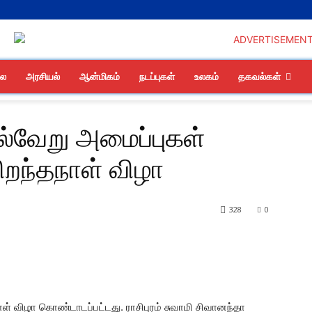
லை
அரசியல்
ஆன்மிகம்
நடப்புகள்
உலகம்
தகவல்கள்
 பல்வேறு அமைப்புகள்
 பிறந்தநாள் விழா
328
0
தநாள் விழா கொண்டாடப்பட்டது. ராசிபுரம் சுவாமி சிவானந்தா