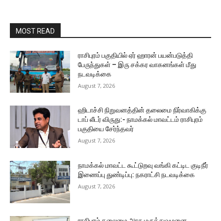
MOST READ
ராசிபுரம் பகுதியில் ஏர் ஹாரன் பயன்படுத்தி
பேருந்துகள் – இரு சக்கர வாகனங்கள் மீது
நடவடிக்கை
August 7, 2026
ஹிடாச்சி நிறுவனத்தின் தலைமை நிர்வாகிக்கு
டாப் லீடர் விருது:- நாமக்கல் மாவட்டம் ராசிபுரம்
பகுதியை சேர்ந்தவர்
August 7, 2026
நாமக்கல் மாவட்ட கூட்டுறவு வங்கி கட்டிட குடிநீர்
இணைப்பு துண்டிப்பு: நகராட்சி நடவடிக்கை
August 7, 2026
ராசிபுரம் தலைமை அரசு மருத்துவமனை