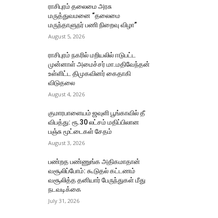
ராசிபுரம் தலைமை அரசு
மருத்துவமனை “தலைமை
மருந்தாளுநர் பணி நிறைவு விழா”
August 5, 2026
ராசிபுரம் நகரில் மறியலில் ஈடுபட்ட
முன்னாள் அமைச்சர் மா.மதிவேந்தன்
உள்ளிட்ட திமுகவினர் கைதாகி
விடுதலை
August 4, 2026
குமாரபாளையம் ஜவுளி பூங்காவில் தீ
விபத்து: ரூ.30 லட்சம் மதிப்பிலான
பஞ்சு மூட்டைகள் சேதம்
August 3, 2026
பண்றத பண்ணுங்க அதிகமாதான்
வசூலிப்போம்: கூடுதல் கட்டணம்
வசூலித்த தனியார் பேருந்துகள் மீது
நடவடிக்கை
July 31, 2026