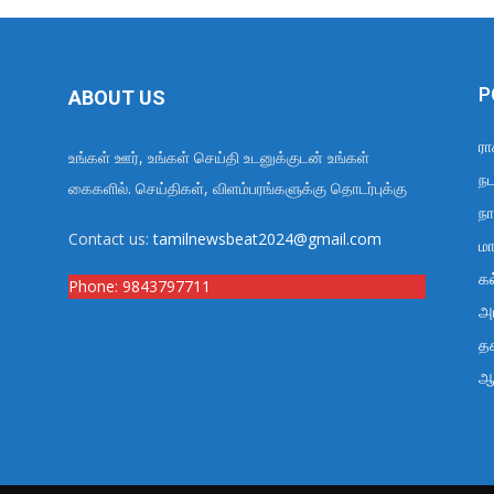
P
ABOUT US
ரா
உங்கள் ஊர், உங்கள் செய்தி உடனுக்குடன் உங்கள்
நட
கைகளில். செய்திகள், விளம்பரங்களுக்கு தொடர்புக்கு
நா
Contact us:
tamilnewsbeat2024@gmail.com
மா
க
Phone:
9843797711
அர
த
ஆ