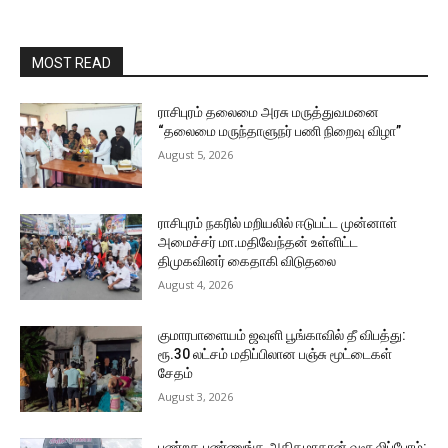
MOST READ
ராசிபுரம் தலைமை அரசு மருத்துவமனை
“தலைமை மருந்தாளுநர் பணி நிறைவு விழா”
August 5, 2026
ராசிபுரம் நகரில் மறியலில் ஈடுபட்ட முன்னாள்
அமைச்சர் மா.மதிவேந்தன் உள்ளிட்ட
திமுகவினர் கைதாகி விடுதலை
August 4, 2026
குமாரபாளையம் ஜவுளி பூங்காவில் தீ விபத்து:
ரூ.30 லட்சம் மதிப்பிலான பஞ்சு மூட்டைகள்
சேதம்
August 3, 2026
பண்றத பண்ணுங்க அதிகமாதான் வசூலிப்போம்: