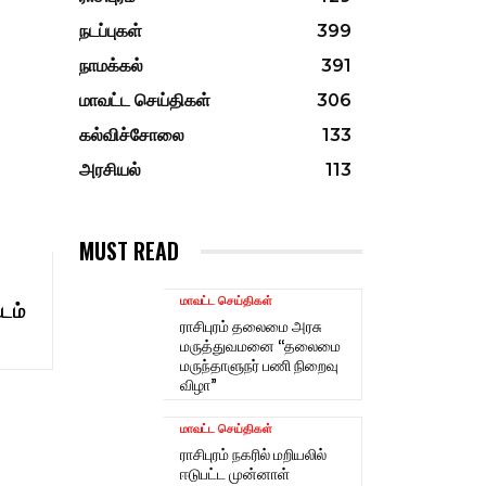
நடப்புகள்
399
நாமக்கல்
391
மாவட்ட செய்திகள்
306
கல்விச்சோலை
133
அரசியல்
113
MUST READ
மாவட்ட செய்திகள்
டம்
ராசிபுரம் தலைமை அரசு
மருத்துவமனை “தலைமை
மருந்தாளுநர் பணி நிறைவு
விழா”
மாவட்ட செய்திகள்
ராசிபுரம் நகரில் மறியலில்
ஈடுபட்ட முன்னாள்