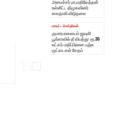
அமைச்சர் மா.மதிவேந்தன்
உள்ளிட்ட திமுகவினர்
கைதாகி விடுதலை
மாவட்ட செய்திகள்
குமாரபாளையம் ஜவுளி
பூங்காவில் தீ விபத்து: ரூ.30
லட்சம் மதிப்பிலான பஞ்சு
மூட்டைகள் சேதம்