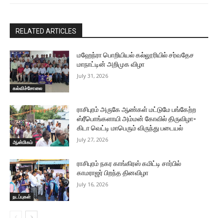
RELATED ARTICLES
மஹேந்ரா பொறியியல் கல்லூரியில் சர்வதேச
மாநாட்டின் அறிமுக விழா
July 31, 2026
கல்விச்சோலை
ராசிபுரம் அருகே ஆண்கள் மட்டுமே பங்கேற்ற
ஸ்ரீபொங்களாயி அம்மன் கோவில் திருவிழா-
கிடா வெட்டி மாபெரும் விருந்து படையல்
July 27, 2026
ஆன்மிகம்
ராசிபுரம் நகர காங்கிரஸ் கமிட்டி சார்பில்
காமராஜர் பிறந்த தினவிழா
July 16, 2026
நடப்புகள்