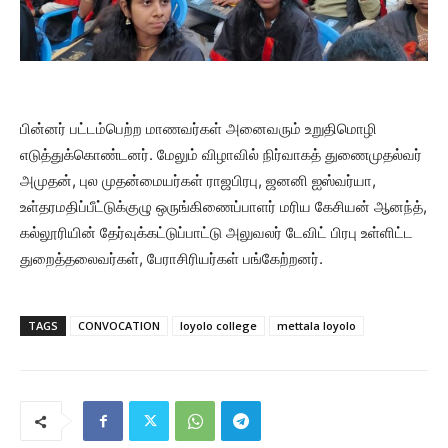
பின்னர் பட்டம்பெற்ற மாணவர்கள் அனைவரும் உறுதிமொழி
எடுத்துக்கொண்டனர். மேலும் விழாவில் நிர்வாகத் துணைமுதல்வர்
அமுதன், புல முதன்மையர்கள் ராஜபிரபு, ஜனனி ஐஸ்வர்யா,
உள்தரமதிப்பீட்டுக்குழு ஒருங்கிணைப்பாளர் மரிய கேசியன் ஆனந்த்,
கல்லூரியின் தேர்வுக்கட்டுப்பாட்டு அலுவலர் டேவிட் பிரபு உள்ளிட்ட
துறைத்தலைவர்கள், பேராசிரியர்கள் பங்கேற்றனர்.
TAGS
CONVOCATION
loyolo college
mettala loyolo