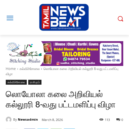
Home
கல்விச்சோலை
லொயோலா கலை அறிவியல் கல்லூரி 8-வது பட்டமளிப்பு
விழா
கல்விச்சோலை
ராசிபுரம்
லொயோலா கலை அறிவியல்
கல்லூரி 8-வது பட்டமளிப்பு விழா
By
Newsadmin
March 8, 2026
113
0