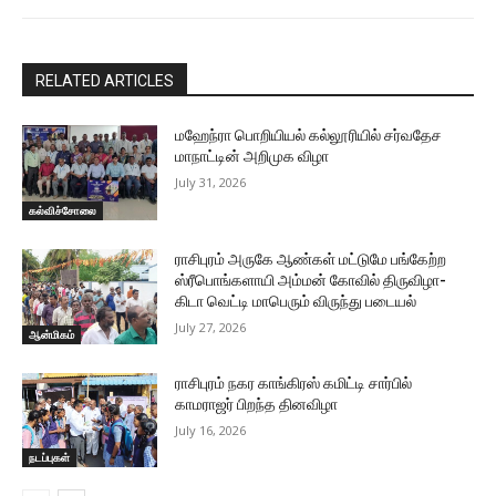
RELATED ARTICLES
மஹேந்ரா பொறியியல் கல்லூரியில் சர்வதேச
மாநாட்டின் அறிமுக விழா
July 31, 2026
கல்விச்சோலை
ராசிபுரம் அருகே ஆண்கள் மட்டுமே பங்கேற்ற
ஸ்ரீபொங்களாயி அம்மன் கோவில் திருவிழா-
கிடா வெட்டி மாபெரும் விருந்து படையல்
July 27, 2026
ஆன்மிகம்
ராசிபுரம் நகர காங்கிரஸ் கமிட்டி சார்பில்
காமராஜர் பிறந்த தினவிழா
July 16, 2026
நடப்புகள்