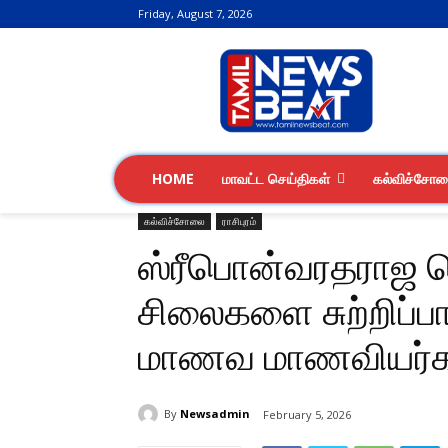
Friday, August 7, 2026
HOME
மாவட்ட செய்திகள்
கல்விச்சோ
கல்விச்சோலை
ராசிபுரம்
ஸ்ரீபொன்வரதராஜ ப
சிலைகளை சுற்றிப்பார
மாணவ மாணவியர்க
By
Newsadmin
February 5, 2026