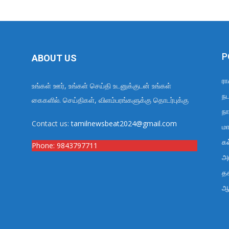
P
ABOUT US
ரா
உங்கள் ஊர், உங்கள் செய்தி உடனுக்குடன் உங்கள்
நட
கைகளில். செய்திகள், விளம்பரங்களுக்கு தொடர்புக்கு
நா
Contact us:
tamilnewsbeat2024@gmail.com
மா
க
Phone:
9843797711
அர
த
ஆ