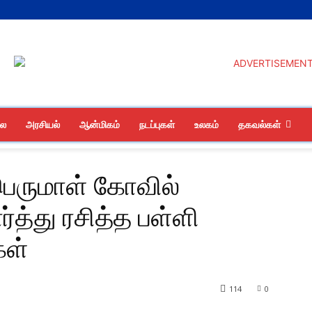
லை
அரசியல்
ஆன்மிகம்
நடப்புகள்
உலகம்
தகவல்கள்
ெருமாள் கோவில்
்த்து ரசித்த பள்ளி
ள்
114
0