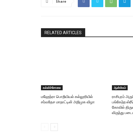
Share
RELATED ARTICLES
கல்விச்சோலை
ஆன்மிகம்
மஹேந்ரா பொறியியல் கல்லூரியில்
ராசிபுரம் அ
சர்வதேச மாநாட்டின் அறிமுக விழா
பங்கேற்ற ஸ்
கோவில் திருவ
விருந்து படை