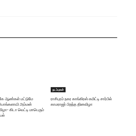
நடப்புகள்
ருகே ஆண்கள் மட்டுமே
ராசிபுரம் நகர காங்கிரஸ் கமிட்டி சார்பில்
ரீபொங்களாயி அம்மன்
காமராஜர் பிறந்த தினவிழா
ிழா- கிடா வெட்டி மாபெரும்
யல்