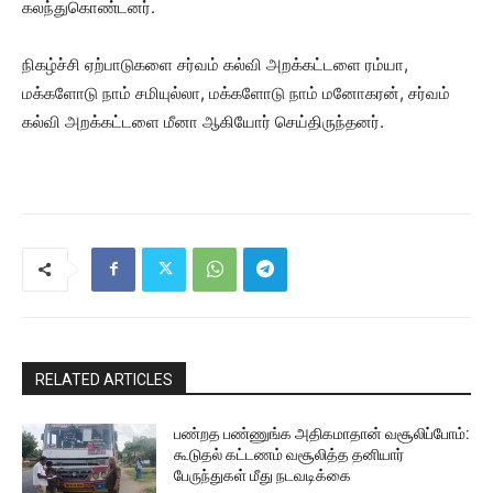
கலந்துகொண்டனர்.
நிகழ்ச்சி ஏற்பாடுகளை சர்வம் கல்வி அறக்கட்டளை ரம்யா,
மக்களோடு நாம் சமியுல்லா, மக்களோடு நாம் மனோகரன், சர்வம்
கல்வி அறக்கட்டளை மீனா ஆகியோர் செய்திருந்தனர்.
RELATED ARTICLES
பண்றத பண்ணுங்க அதிகமாதான் வசூலிப்போம்:
கூடுதல் கட்டணம் வசூலித்த தனியார்
பேருந்துகள் மீது நடவடிக்கை