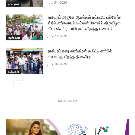
July 31, 2026
நடப்புகள்
ராசிபுரம் அருகே ஆண்கள் மட்டுமே பங்கேற்ற
ஸ்ரீபொங்களாயி அம்மன் கோவில் திருவிழா-
கிடா வெட்டி மாபெரும் விருந்து படையல்
July 27, 2026
ஆன்மிகம்
ராசிபுரம் நகர காங்கிரஸ் கமிட்டி சார்பில்
காமராஜர் பிறந்த தினவிழா
July 16, 2026
நடப்புகள்
- Advertisment -