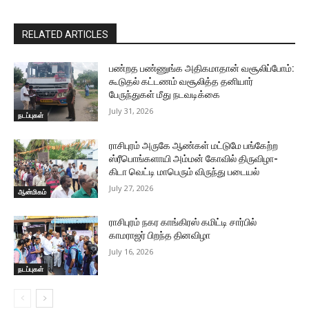
RELATED ARTICLES
பண்றத பண்ணுங்க அதிகமாதான் வசூலிப்போம்:
கூடுதல் கட்டணம் வசூலித்த தனியார்
பேருந்துகள் மீது நடவடிக்கை
July 31, 2026
நடப்புகள்
ராசிபுரம் அருகே ஆண்கள் மட்டுமே பங்கேற்ற
ஸ்ரீபொங்களாயி அம்மன் கோவில் திருவிழா-
கிடா வெட்டி மாபெரும் விருந்து படையல்
July 27, 2026
ஆன்மிகம்
ராசிபுரம் நகர காங்கிரஸ் கமிட்டி சார்பில்
காமராஜர் பிறந்த தினவிழா
July 16, 2026
நடப்புகள்