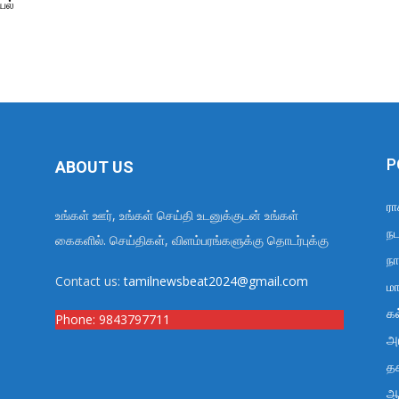
யல்
P
ABOUT US
ரா
உங்கள் ஊர், உங்கள் செய்தி உடனுக்குடன் உங்கள்
நட
கைகளில். செய்திகள், விளம்பரங்களுக்கு தொடர்புக்கு
நா
Contact us:
tamilnewsbeat2024@gmail.com
மா
க
Phone:
9843797711
அர
த
ஆ