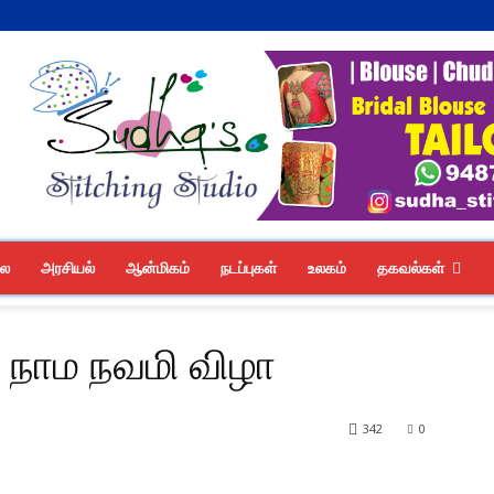
லை
அரசியல்
ஆன்மிகம்
நடப்புகள்
உலகம்
தகவல்கள்
ராம நாம நவமி விழா
342
0