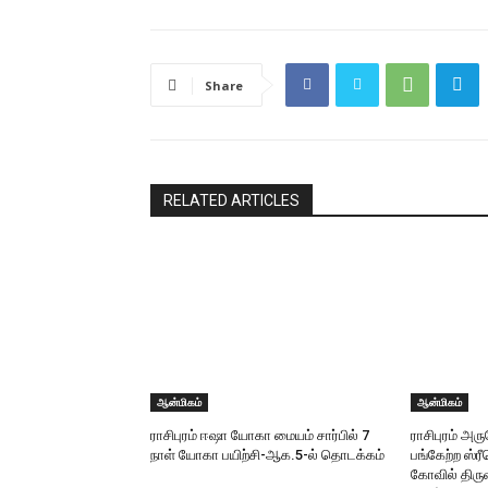
Share
RELATED ARTICLES
ஆன்மிகம்
ஆன்மிகம்
ராசிபுரம் ஈஷா யோகா மையம் சார்பில் 7
ராசிபுரம் அ
நாள் யோகா பயிற்சி-ஆக.5-ல் தொடக்கம்
பங்கேற்ற ஸ்
கோவில் திருவ