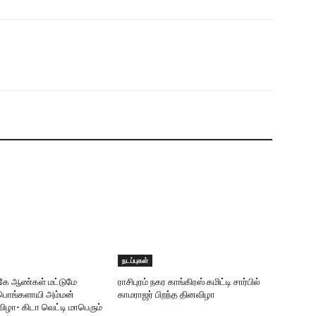
நடப்புகள்
ருகே ஆண்கள் மட்டுமே
ராசிபுரம் நகர காங்கிரஸ் கமிட்டி சார்பில்
ரீபொங்களாயி அம்மன்
காமராஜர் பிறந்த தினவிழா
ிழா- கிடா வெட்டி மாபெரும்