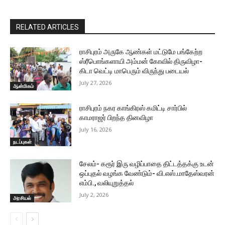
RELATED ARTICLES
ராசிபுரம் அருகே ஆண்கள் மட்டுமே பங்கேற்ற
ஸ்ரீபொங்களாயி அம்மன் கோவில் திருவிழா-
கிடா வெட்டி மாபெரும் விருந்து படையல்
July 27, 2026
ஆன்மிகம்
ராசிபுரம் நகர காங்கிரஸ் கமிட்டி சார்பில்
காமராஜர் பிறந்த தினவிழா
July 16, 2026
நடப்புகள்
சேலம்- கரூர் இரு வழிப்பாதை திட்டத்தக்கு உடன்
ஒப்புதல் வழங்க வேண்டும்- வி.எஸ்.மாதேஸ்வரன்
எம்பி., வலியுறுத்தல்
July 2, 2026
அரசியல்