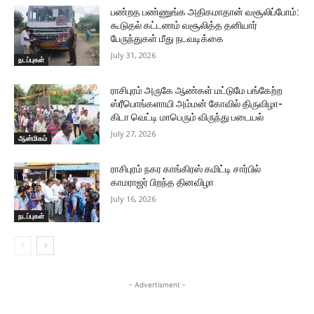
பண்றத பண்ணுங்க அதிகமாதான் வசூலிப்போம்:
கூடுதல் கட்டணம் வசூலித்த தனியார்
பேருந்துகள் மீது நடவடிக்கை
July 31, 2026
நடப்புகள்
ராசிபுரம் அருகே ஆண்கள் மட்டுமே பங்கேற்ற
ஸ்ரீபொங்களாயி அம்மன் கோவில் திருவிழா-
கிடா வெட்டி மாபெரும் விருந்து படையல்
July 27, 2026
ஆன்மிகம்
ராசிபுரம் நகர காங்கிரஸ் கமிட்டி சார்பில்
காமராஜர் பிறந்த தினவிழா
July 16, 2026
நடப்புகள்
- Advertisment -