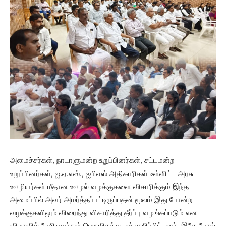
அமைச்சர்கள், நாடாளுமன்ற உறுப்பினர்கள், சட்டமன்ற
உறுப்பினர்கள், ஐ.ஏ.எஸ்., ஐபிஎஸ் அதிகாரிகள் உள்ளிட்ட அரசு
ஊழியர்கள் மீதான ஊழல் வழக்குகளை விசாரிக்கும் இந்த
அமைப்பில் அவர் அமர்த்தப்பட்டிருப்பதன் மூலம் இது போன்ற
வழக்குகளிலும் விரைந்து விசாரித்து தீர்ப்பு வழங்கப்படும் என
விழாவில் பேசியவர்கள் பெருமிதத்துடன் குறிப்பிட்டனர். இதே போல்