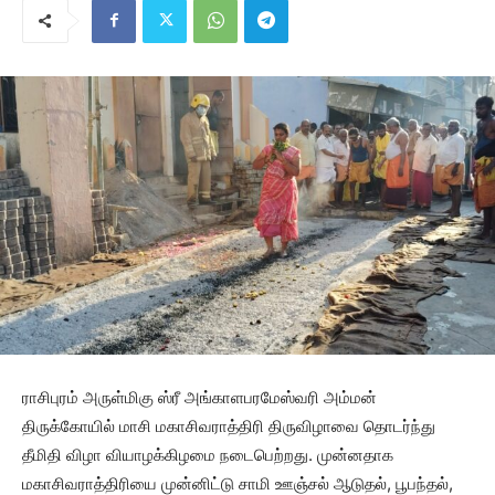
ராசிபுரம் அருள்மிகு ஸ்ரீ அங்காளபரமேஸ்வரி அம்மன்
திருக்கோயில் மாசி மகாசிவராத்திரி திருவிழாவை தொடர்ந்து
தீமிதி விழா வியாழக்கிழமை நடைபெற்றது. முன்னதாக
மகாசிவராத்திரியை முன்னிட்டு சாமி ஊஞ்சல் ஆடுதல், பூபந்தல்,