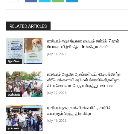
RELATED ARTICLES
ராசிபுரம் ஈஷா யோகா மையம் சார்பில் 7 நாள்
யோகா பயிற்சி-ஆக.5-ல் தொடக்கம்
July 31, 2026
ஆன்மிகம்
ராசிபுரம் அருகே ஆண்கள் மட்டுமே பங்கேற்ற
ஸ்ரீபொங்களாயி அம்மன் கோவில் திருவிழா-
கிடா வெட்டி மாபெரும் விருந்து படையல்
July 27, 2026
ஆன்மிகம்
ராசிபுரம் நகர காங்கிரஸ் கமிட்டி சார்பில்
காமராஜர் பிறந்த தினவிழா
July 16, 2026
நடப்புகள்