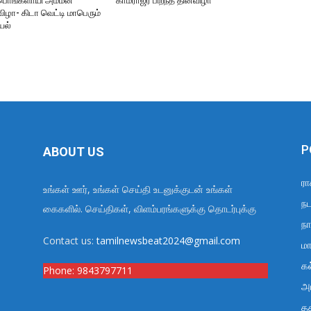
ரீபொங்களாயி அம்மன்
காமராஜர் பிறந்த தினவிழா
ிழா- கிடா வெட்டி மாபெரும்
யல்
P
ABOUT US
ரா
உங்கள் ஊர், உங்கள் செய்தி உடனுக்குடன் உங்கள்
நட
கைகளில். செய்திகள், விளம்பரங்களுக்கு தொடர்புக்கு
நா
Contact us:
tamilnewsbeat2024@gmail.com
மா
க
Phone:
9843797711
அர
த