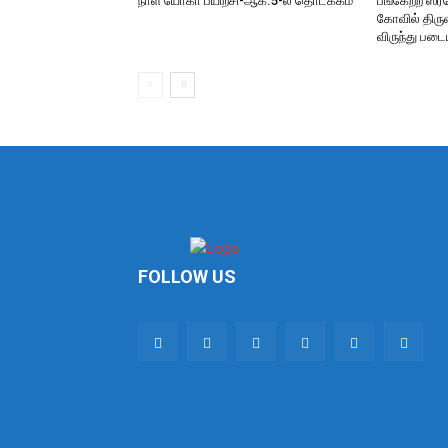
நாள் யோகா பயிற்சி-ஆக.5-ல் தொடக்கம்
பங்கேற்ற ஸ்
கோவில் திருவ
விருந்து படை
FOLLOW US