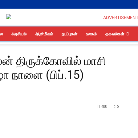
லை
அரசியல்
ஆன்மிகம்
நடப்புகள்
உலகம்
தகவல்கள்
மன் திருக்கோவில் மாசி
ழா நாளை (பிப்.15)
488
0