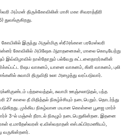
ேஸ்வரி அம்மன் திருக்கோவிலின் மாசி மகா சிவராத்திரி
) துவங்குகிறது.
ோயிலில் இருந்து அருள்மிகு ஸ்ரீஅங்காள பரமேஸ்வரி
, பின்னர் கோவிலில் அபிஷேக ஆராதனைகள், மாலை கொடியேற்று
ும் இவ்விழாவில் நாள்தோறும் பல்வேறு கட்டளைதாரர்களின்
ரிக்கப்பட்ட ரிஷப வாகனம், யானை வாகனம், கிளி வாகனம், புலி
ளில் சுவாமி திருவிதி உலா அழைத்து வரப்படுவார்.
அக்னிகுண்டம் பற்றவைத்தல், சுவாமி ஊஞ்சலாடுதல், பந்த
வரி 27 காலை தீ மிதித்தல் நிகழ்ச்சியும் நடைபெறும். தொடர்ந்து
தப்படுகிறது. முக்கிய நிகழ்வான மயான கொள்ளை பூஜை மார்ச்
மார்ச் 3-ல் மஞ்சள் நீராடல் நிகழும் நடைபெறுகின்றன. இதனை
ர்கள் ஏ.மாதேஸ்வரன் ஏ.விஸ்வநாதன் எஸ்.சுப்பிரமணியம்,
ு வருகின்றனர்.