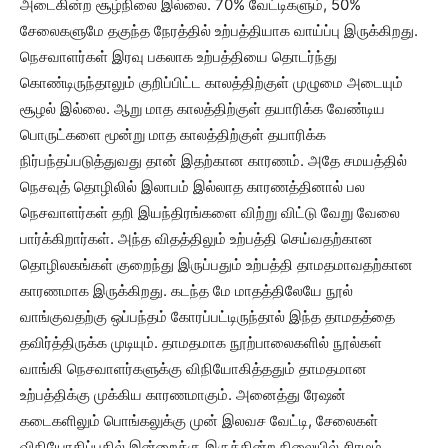
அடைகின்ற சூழ்நிலை இல்லை. 70% வேட்டிகளும், 50%
சேலைகளுமே தகுந்த நேரத்தில் உற்பத்தியாக வாய்ப்பு இருக்கிறது.
நெசவாளர்கள் இரவு பகலாக உற்பத்தியை தொடர்ந்து
கொண்டிருந்தாலும் குறிப்பிட்ட காலத்திற்குள் முழுமை அடையும்
சூழல் இல்லை. ஆறு மாத காலத்திற்குள் தயாரிக்க வேண்டிய
பொருட்களை மூன்று மாத காலத்திற்குள் தயாரிக்க
நிர்பந்தப்படுத்துவது தான் இதற்கான காரணம். அதே சமயத்தில்
நெசவுத் தொழிலில் இலாபம் இல்லாத காரணத்தினால் பல
நெசவாளர்கள் தறி இயந்திரங்களை விற்று விட்டு வேறு வேலை
பார்க்கிறார்கள். அந்த விதத்திலும் உற்பத்தி செய்வதற்கான
தொழிலகங்கள் குறைந்து இருப்பதும் உற்பத்தி தாமதமாவதற்கான
காரணமாக இருக்கிறது. கடந்த மே மாதத்திலேயே நூல்
வாங்குவதற்கு ஒப்பந்தம் கோரப்பட்டிருந்தால் இந்த தாமதத்தை
தவிர்த்திருக்க முடியும். தாமதமாக நூற்பாலைகளில் நூல்கள்
வாங்கி நெசவாளர்களுக்கு விநியோகித்ததும் தாமதமான
உற்பத்திக்கு முக்கிய காரணமாகும். அனைத்து ரேஷன்
கடைகளிலும் பொங்கலுக்கு முன் இலவச வேட்டி, சேலைகள்
விநியோகிப்பதில் இன்றைக்கு இருக்கின்ற நிலையில் சிரமம்.