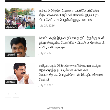
ராசிபுரம் அருகே ஆண்கள் மட்டுமே பங்கேற்ற
ஸ்ரீபொங்களாயி அம்மன் கோவில் திருவிழா-
கிடா வெட்டி மாபெரும் விருந்து படையல்
July 27, 2026
ஆன்மிகம்
சேலம்- கரூர் இரு வழிப்பாதை திட்டத்தக்கு உடன்
ஒப்புதல் வழங்க வேண்டும்- வி.எஸ்.மாதேஸ்வரன்
எம்பி., வலியுறுத்தல்
July 2, 2026
அரசியல்
தமிழ்நாட்டில் அரிசி விலை கடும் உயர்வு தமிழக
அரசு எடுத்த நடவடிக்கை என்ன என
கொ.ம.தே.க. பொதுச்செயலர் இ.ஆர்.ஈஸ்வரன்
கேள்வி
அரசியல்
July 2, 2026
- Advertisment -