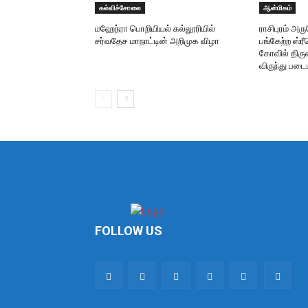
கல்விச்சோலை
ஆன்மிகம்
மஹேந்ரா பொறியியல் கல்லூரியில்
ராசிபுரம் அ
சர்வதேச மாநாட்டின் அறிமுக விழா
பங்கேற்ற ஸ்
கோவில் திருவ
விருந்து படை
FOLLOW US