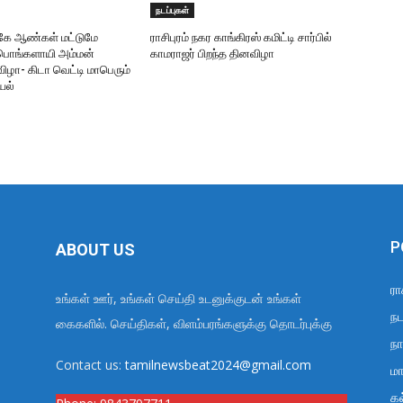
நடப்புகள்
ருகே ஆண்கள் மட்டுமே
ராசிபுரம் நகர காங்கிரஸ் கமிட்டி சார்பில்
ரீபொங்களாயி அம்மன்
காமராஜர் பிறந்த தினவிழா
ிழா- கிடா வெட்டி மாபெரும்
யல்
P
ABOUT US
ரா
உங்கள் ஊர், உங்கள் செய்தி உடனுக்குடன் உங்கள்
நட
கைகளில். செய்திகள், விளம்பரங்களுக்கு தொடர்புக்கு
நா
Contact us:
tamilnewsbeat2024@gmail.com
மா
க