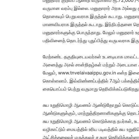
மனுதாரர் குடும்ப ஆண்டு வருமானம் ரூ.72,000 /-க
வருமான வரம்பு இல்லை. மனுதாரார் அரசு அல்லது
தொகையும் பெறுபவராக இருத்தல் கூடாது. மனுதார
மாணவியராக இருத்தல் கூடாது. இந்நிபந்தனை தொல
மனுதாரர்களுக்கு பொருந்தாது. மேலும் மனுதரார்
பதிவினைத் தொடர்ந்து புதுப்பித்து வருபவராக இரு
மேற்கண்ட தகுதியுடையவர்கள் உடனடியாக மாவட்ட வ
அனைத்து அசல் சான்றிதழ்கள் மற்றும் அடையாள அ
மேலும், www.tnvelaivaaippu.gov.in என்ற இண
கொள்ளலாம். இவ்விண்ணப்பத்தில் 7ஆம் பக்கத்தில்
கையொப்பம் பெற்று வருமாறு தெரிவிக்கப்படுகிறது
சுய உறுதிமொழி ஆவணம் ஆண்டுதோறும் கொடுப்பவர
ஆண்டுகளுக்கும், மாற்றுத்திறனாளிகளுக்கு தொடர்ந
சுய உறுதிமொழி ஆவணம் கொடுக்காத நபர்கள், உட
வழிகாட்டும் மையத்தில் உரிய படிவத்தில் சுய உறு
ஆட்சித்தலைவர் மருத்துவர் ச.உமா தெரிவித்துள்ளார