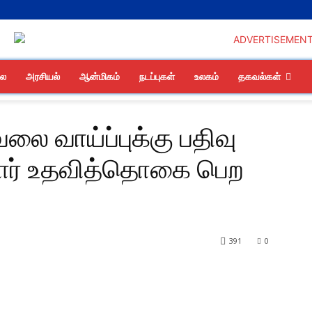
லை
அரசியல்
ஆன்மிகம்
நடப்புகள்
உலகம்
தகவல்கள்
ை வாய்ப்புக்கு பதிவு
்போர் உதவித்தொகை பெற
391
0