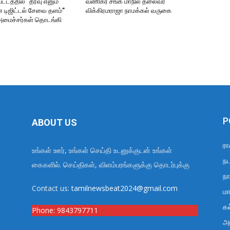
்டத்தில் ”தீர்வு எனும்
வணிகர் சங்க மாநில தலைவர்
 டிஜிட்டல் சேவை தளம்”
விக்கிரமராஜா நாமக்கல் வருகை
அமைச்சர்கள் தொடங்கி
P
ABOUT US
ரா
உங்கள் ஊர், உங்கள் செய்தி உடனுக்குடன் உங்கள்
நட
கைகளில். செய்திகள், விளம்பரங்களுக்கு தொடர்புக்கு
நா
Contact us:
tamilnewsbeat2024@gmail.com
மா
க
Phone:
9843797711
அர