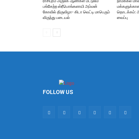
ராசிபுரம் அருகே ஆண்கள் மட்டுமே
நாமக்கல் மாவட
பங்கேற்ற ஸ்ரீபொங்களாயி அம்மன்
மக்களுக்கான
கோவில் திருவிழா- கிடா வெட்டி மாபெரும்
தொடக்கம்: 
விருந்து படையல்
வைப்பு
FOLLOW US