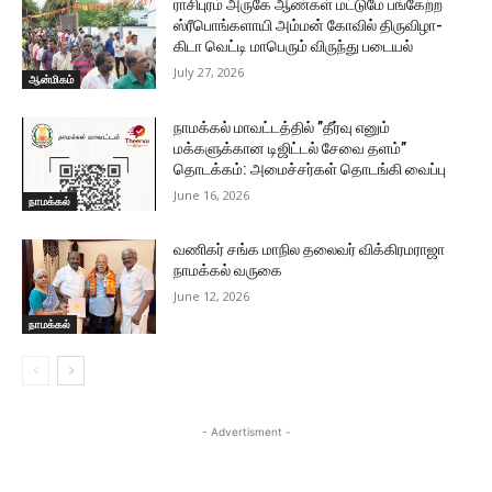
ராசிபுரம் அருகே ஆண்கள் மட்டுமே பங்கேற்ற
ஸ்ரீபொங்களாயி அம்மன் கோவில் திருவிழா-
கிடா வெட்டி மாபெரும் விருந்து படையல்
July 27, 2026
ஆன்மிகம்
நாமக்கல் மாவட்டத்தில் ”தீர்வு எனும்
மக்களுக்கான டிஜிட்டல் சேவை தளம்”
தொடக்கம்: அமைச்சர்கள் தொடங்கி வைப்பு
June 16, 2026
நாமக்கல்
வணிகர் சங்க மாநில தலைவர் விக்கிரமராஜா
நாமக்கல் வருகை
June 12, 2026
நாமக்கல்
- Advertisment -