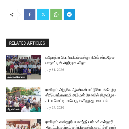
RELATED ARTICLES
மஹேந்ரா பொறியியல் கல்லூரியில் சர்வதேச
மாநாட்டின் அறிமுக விழா
July 31, 2026
கல்விச்சோலை
ராசிபுரம் அருகே ஆண்கள் மட்டுமே பங்கேற்ற
ஸ்ரீபொங்களாயி அம்மன் கோவில் திருவிழா-
கிடா வெட்டி மாபெரும் விருந்து படையல்
July 27, 2026
ஆன்மிகம்
ராசிபுரம் கஸ்தூரிபா காந்தி பார்மசி கல்லூரி
-ரோட்டரி சங்கம் சார்பில் கல்வி வளர்ச்சி நாள்