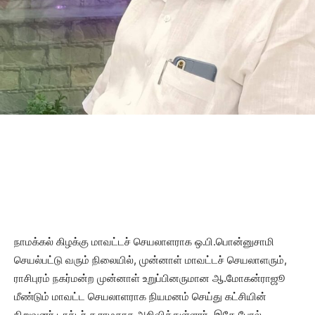
நாமக்கல் கிழக்கு மாவட்டச் செயலாளராக ஒ.பி.பொன்னுசாமி
செயல்பட்டு வரும் நிலையில், முன்னாள் மாவட்டச் செயலாளரும்,
ராசிபுரம் நகர்மன்ற முன்னாள் உறுப்பினருமான ஆ.மோகன்ராஜூ
மீண்டும் மாவட்ட செயலாளராக நியமனம் செய்து கட்சியின்
நிறுவனர் டாக்டர் ச.ராமதாசு அறிவித்துள்ளார். இதே போல்