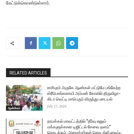
கேட்டுக்கொண்டுள்ளார்.
RELATED ARTICLES
ராசிபுரம் அருகே ஆண்கள் மட்டுமே பங்கேற்ற
ஸ்ரீபொங்களாயி அம்மன் கோவில் திருவிழா-
கிடா வெட்டி மாபெரும் விருந்து படையல்
July 27, 2026
ஆன்மிகம்
நாமக்கல் மாவட்டத்தில் ”தீர்வு எனும்
மக்களுக்கான டிஜிட்டல் சேவை தளம்”
தொடக்கம்: அமைச்சர்கள் தொடங்கி வைப்பு