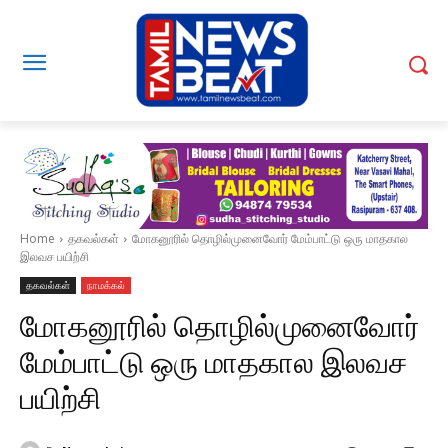
Home
தகவல்கள்
மோகனூரில் தொழில்முனைவோர் மேம்பாட்டு ஒரு மாதகால
இலவச பயிற்சி
தகவல்கள்
நாமக்கல்
மோகனூரில் தொழில்முனைவோர்
மேம்பாட்டு ஒரு மாதகால இலவச
பயிற்சி