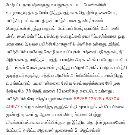
மேற்பட்ட நாற்பத்தைந்து வயதுக்கு உட்பட்ட பெண்களின்
வாழ்வாதாரத்தை மேம்படுத்துவதற்காக தொழில் முனைவோர்
பயிற்சியுடன் கூடிய திறன் பயிற்சியான துணி / சணல்
பொருட்கலிலிருந்து தையல், லேப்டாப் பேக், ஷாப்பிங் பேக், மனி
பர்ஸ், பைல் உள்ளிட்ட பல்வேறு பொருட்கள் தயாரிப்பதற்க்கான ஒரு
மாத கால இலவச பயிற்சி மோகனூரில் அளிக்க உள்ளது. இந்தப்
பயிற்சியில் பல்வேறு தொழில் வாய்ப்புகள், சந்தைப்படுத்துதல், திட்ட
அறிக்கை தயாரித்தல், மத்திய மாநில அரசுகளின் பல்வேறு மானிய
திட்டங்கள் போன்றவைகள் குறித்து பயிற்சி அளிக்கப்படும். பயிற்சி
முடித்தவர்களுக்கு மத்திய அரசின் அங்கீகரிக்கப்பட்ட சான்றிதழ்
வழங்கப்படும். பயனாளிகளை தேர்வு செய்வதற்க்கான நேர்முக
தேர்வு மே-7ந் தேதி காலை 10 மணிக்கு நடைபெற உள்ளது .
பயிற்சியில் சேர விருப்பமுள்ளவர்கள்
88258 12528
/
88704
49677
என்ற எண்ணிற்கு குறுந்செய்தி மூலம் தங்கள் பெயரினை
முன்பதிவு செய்து தேவையான விவரங்களை பெற்று
விண்ணப்பங்களை சமர்ப்பிக்குமாறு இந்திய தொழில் முனைவோர்
மேம்பாட்டு திட்ட அலுவலர் முனைவர் S. ஜெய்சங்கர்