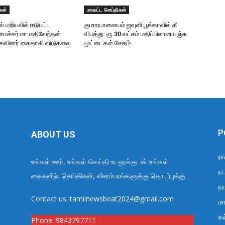
கள்
மாவட்ட செய்திகள்
ில் மறியலில் ஈடுபட்ட
குமாரபாளையம் ஜவுளி பூங்காவில் தீ
ைச்சர் மா.மதிவேந்தன்
விபத்து: ரூ.30 லட்சம் மதிப்பிலான பஞ்சு
முகவினர் கைதாகி விடுதலை
மூட்டைகள் சேதம்
P
ABOUT US
ரா
உங்கள் ஊர், உங்கள் செய்தி உடனுக்குடன் உங்கள்
நட
கைகளில். செய்திகள், விளம்பரங்களுக்கு தொடர்புக்கு
நா
Contact us:
tamilnewsbeat2024@gmail.com
மா
க
Phone:
9843797711