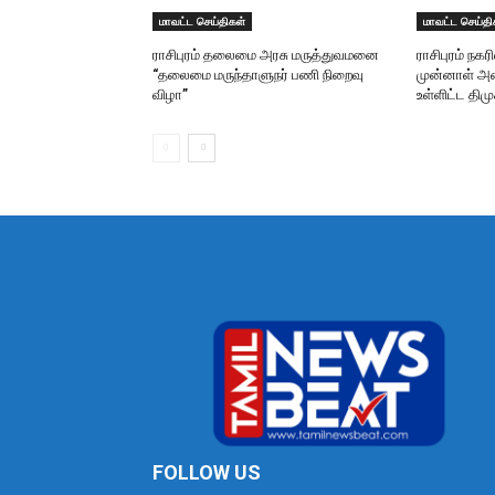
மாவட்ட செய்திகள்
மாவட்ட செய்தி
ராசிபுரம் தலைமை அரசு மருத்துவமனை
ராசிபுரம் நகர
“தலைமை மருந்தாளுநர் பணி நிறைவு
முன்னாள் அம
விழா”
உள்ளிட்ட தி
FOLLOW US