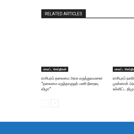
RELATED ARTICLES
மாவட்ட செய்திகள்
மாவட்ட செய்தி
ராசிபுரம் தலைமை அரசு மருத்துவமனை
ராசிபுரம் நகர
“தலைமை மருந்தாளுநர் பணி நிறைவு
முன்னாள் அம
விழா”
உள்ளிட்ட தி