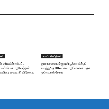
கள்
மாவட்ட செய்திகள்
ில் மறியலில் ஈடுபட்ட
குமாரபாளையம் ஜவுளி பூங்காவில் தீ
ைச்சர் மா.மதிவேந்தன்
விபத்து: ரூ.30 லட்சம் மதிப்பிலான பஞ்சு
முகவினர் கைதாகி விடுதலை
மூட்டைகள் சேதம்