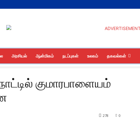
லை
அரசியல்
ஆன்மிகம்
நடப்புகள்
உலகம்
தகவல்கள்
நாட்டில் குமாரபாளையம்
னை
278
0