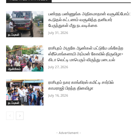
பண்றத பண்ணுங்க அதிகமாதான் வசூலிப்போம்:
கூடுதல் கட்டணம் வசூலித்த தனியார்
பேருந்துகள் மீது நடவடிக்கை
July 31, 2026
நடப்புகள்
ராசிபுரம் அருகே ஆண்கள் மட்டுமே பங்கேற்ற
ஸ்ரீபொங்களாயி அம்மன் கோவில் திருவிழா-
கிடா வெட்டி மாபெரும் விருந்து படையல்
July 27, 2026
ஆன்மிகம்
ராசிபுரம் நகர காங்கிரஸ் கமிட்டி சார்பில்
காமராஜர் பிறந்த தினவிழா
July 16, 2026
நடப்புகள்
- Advertisment -