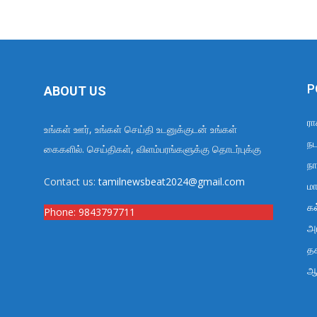
P
ABOUT US
ரா
உங்கள் ஊர், உங்கள் செய்தி உடனுக்குடன் உங்கள்
நட
கைகளில். செய்திகள், விளம்பரங்களுக்கு தொடர்புக்கு
நா
Contact us:
tamilnewsbeat2024@gmail.com
மா
க
Phone:
9843797711
அர
த
ஆ