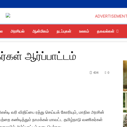
லை
அரசியல்
ஆன்மிகம்
நடப்புகள்
உலகம்
தகவல்கள்
்கள் ஆர்ப்பாட்டம்
434
0
்டி வரி விதிப்பை ரத்து செய்யக் கோரியும், மாநில அரசின்
வற்றை கண்டித்தும் நாமக்கல் மாவட்ட தமிழ்நாடு வணிகர்கள்
 சாலையில் ஆர்ப்பாட்டம் நடைபெற்றது.