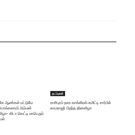
நடப்புகள்
ருகே ஆண்கள் மட்டுமே
ராசிபுரம் நகர காங்கிரஸ் கமிட்டி சார்பில்
ரீபொங்களாயி அம்மன்
காமராஜர் பிறந்த தினவிழா
ிழா- கிடா வெட்டி மாபெரும்
யல்