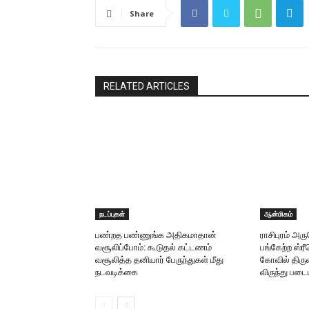
Share
RELATED ARTICLES
நடப்புகள்
ஆன்மிகம்
பண்றத பண்ணுங்க அதிகமாதான்
ராசிபுரம் அ
வசூலிப்போம்: கூடுதல் கட்டணம்
பங்கேற்ற ஸ்
வசூலித்த தனியார் பேருந்துகள் மீது
கோவில் திருவ
நடவடிக்கை
விருந்து படை