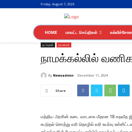
Friday, August 7, 2026
HOME
மாவட்ட செய்திகள்
கல்விச்சோ
நடப்புகள்
நாமக்கல்
நாமக்கல்லில் வணிகர
By
Newsadmin
December 11, 2024
Share
மத்திய அரசின் கடை வாடகை மீதான 18 சதவீத ஜிஎஸ
கூடுதல் சொத்து வரி தொழில் வரி உயர்வு உள்ளிட்ட
சங்கங்களின் பேரமைப்பு சார்பில் நாமக்கல் பூங்கா