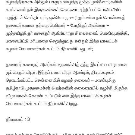
கழகத்திற்காக அல்லும் பகலும் உழைத்த மூத்த முன்னோடிகளின்
கரங்களால் நம் இருவண்ணக் கொடியை ஏற்றிப் பட்டொளி வீசிப்
பறந்திடச் செய்திடவும், ஒவ்வொரு ஊரிலும் உள்ள நம் கொள்கைத்
தலைவர்களான தந்தை பெரியார் – பேரறிஞர் அண்ணா –
முத்தமிழறிஞர் கலைஞர் ஆகியோரது சிலைகளைப் பொலிவுபடுத்தி,
மாலையிட்டு மரியாதை செலுத்துவது என்றும் இந்த மாவட்டக்
கழகச் செயலாளர்கள் கூட்டம் தீர்மானிப்பதுடன்;
தலைவர் கலைஞர் அவர்கள் உருவாக்கித் தந்த இலட்சிய விழாவான
முப்பெரும் விழா, இந்தப் பவள விழா ஆண்டில், தி.மு.கழகம்
தொடங்கப்பட்ட சென்னையில் கழகத் தலைவர் – மாண்புமிகு
தமிழ்நாடு முதலமைச்சர் அவர்களின் தலைமையில் எழுச்சி மிகுந்த
விழாவாகக் கொண்டாடப்படும் என இந்த மாவட்டக் கழகச்
செயலாளர்கள் கூட்டம் தீர்மானிக்கிறது.
தீர்மானம் : 3
உறவுக்குக் கை கொடுப்போம் – உரிமைக்குக் குரல் கொடுப்போம்”