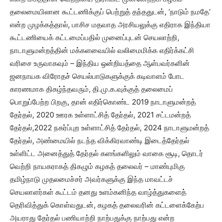
தலைமையிலான கூட்டணிக்குப் பெற்றுத் தந்ததுடன், ‘நாடும் நமதே’
என்ற முழக்கத்தால், பாசிச மதவாத அரசியலுக்கு எதிராக இந்தியா
கூட்டணியைக் கட்டமைப்பதில் முனைப்புடன் செயலாற்றி,
நாடாளுமன்றத்தின் மக்களவையில் வலிமைமிக்க எதிர்க்கட்சி
வரிசை உருவாகவும் – இந்திய ஒன்றியத்தை ஆள்பவர்களின்
ஜனநாயக விரோதச் செயல்பாடுகளுக்குக் கடிவாளம் போட
காரணமாக திகழ்ந்தவரும், தி.மு.க.வுக்குத் தலைமைப்
பொறுப்பேற்ற பிறகு, தான் எதிர்கொண்ட 2019 நாடாளுமன்றத்
தேர்தல், 2020 ஊரக உள்ளாட்சித் தேர்தல், 2021 சட்டமன்றத்
தேர்தல்,2022 நகர்ப்புற உள்ளாட்சித் தேர்தல், 2024 நாடாளுமன்றத்
தேர்தல், அண்மையில் நடந்த விக்கிரவாண்டி இடைத்தேர்தல்
உள்ளிட்ட அனைத்துத் தேர்தல் களங்களிலும் வாகை சூடி, தொடர்
வெற்றி நாயகராகத் திகழும் கழகத் தலைவர் – மாண்புமிகு
தமிழ்நாடு முதலமைச்சர் அவர்களுக்கு இந்த மாவட்டச்
செயலாளர்கள் கூட்டம் தனது உளம்கனிந்த வாழ்த்துகளைத்
தெரிவித்துக் கொள்வதுடன், கழகத் தலைவரின் கட்டளைக்கேற்ப
அயராது தேர்தல் பணியாற்றி நாற்பதுக்கு நாற்பது என்ற