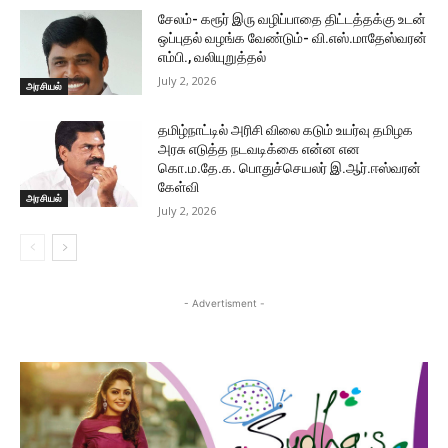
சேலம்- கரூர் இரு வழிப்பாதை திட்டத்தக்கு உடன்
ஒப்புதல் வழங்க வேண்டும்- வி.எஸ்.மாதேஸ்வரன்
எம்பி., வலியுறுத்தல்
July 2, 2026
அரசியல்
தமிழ்நாட்டில் அரிசி விலை கடும் உயர்வு தமிழக
அரசு எடுத்த நடவடிக்கை என்ன என
கொ.ம.தே.க. பொதுச்செயலர் இ.ஆர்.ஈஸ்வரன்
கேள்வி
அரசியல்
July 2, 2026
- Advertisment -