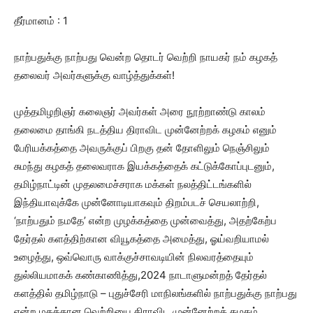
தீர்மானம் : 1
நாற்பதுக்கு நாற்பது வென்ற தொடர் வெற்றி நாயகர் நம் கழகத்
தலைவர் அவர்களுக்கு வாழ்த்துக்கள்!
முத்தமிழறிஞர் கலைஞர் அவர்கள் அரை நூற்றாண்டு காலம்
தலைமை தாங்கி நடத்திய திராவிட முன்னேற்றக் கழகம் எனும்
பேரியக்கத்தை அவருக்குப் பிறகு தன் தோளிலும் நெஞ்சிலும்
சுமந்து கழகத் தலைவராக இயக்கத்தைக் கட்டுக்கோப்புடனும்,
தமிழ்நாட்டின் முதலமைச்சராக மக்கள் நலத்திட்டங்களில்
இந்தியாவுக்கே முன்னோடியாகவும் திறம்படச் செயலாற்றி,
‘நாற்பதும் நமதே’ என்ற முழக்கத்தை முன்வைத்து, அதற்கேற்ப
தேர்தல் களத்திற்கான வியூகத்தை அமைத்து, ஓய்வறியாமல்
உழைத்து, ஒவ்வொரு வாக்குச்சாவடியின் நிலவரத்தையும்
துல்லியமாகக் கண்காணித்து,2024 நாடாளுமன்றத் தேர்தல்
களத்தில் தமிழ்நாடு – புதுச்சேரி மாநிலங்களில் நாற்பதுக்கு நாற்பது
என்ற மகத்தான வெற்றியை திராவிட முன்னேற்றக் கழகம்