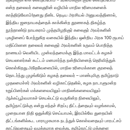
என்ற தலைவர் கலைஞரின் வழியில் மாநில உரிமைகளைக்
காத்திடுவோம்!தனது நீண்ட நெடிய அரசியல் அனுபவத்தினால்,
இந்திய ஜனநாயகத்தைக் காக்கின்ற தூணாகத் திகழ்ந்த
நூற்றாண்டு நாயகராம் முத்தமிழறிஞர் கலைஞர் அவர்களின்
புகழினைப் போற்றுகிற வகையில் இந்திய ஒன்றிய அரசு 100 ரூபாய்
மதிப்பிலான தலைவர் கலைஞர் அவர்களின் உருவம் பொறித்த
நாணயம் வெளியிட முன்வந்தமைக்கு இந்த மாவட்டக் கழகச்
செயலாளர்கள் கூட்டம் மனமார்ந்த நன்றியினைத் தெரிவித்துக்
கொள்கிறது.அதேவேளையில், மாநில உரிமைக்கான குரலைத்
தொடர்ந்து முழங்கிடும் கழகத் தலைவர் – மாண்புமிகு தமிழ்நாடு
முதலமைச்சர் அவர்களின் வழிகாட்டுதலில், கழக நாடாளுமன்ற
உறுப்பினர்கள் மக்களவையிலும் மாநிலங்களவையிலும்
ஆக்கப்பூர்வமாகச் செயல்பட்டு வருகின்ற நிலையிலும்,
தமிழ்நாட்டுக்கு என்று எந்தச் சிறப்பு திட்டத்தையும் வழங்காமல்,
முறையான நிதி ஒதுக்கீடு செய்யாமல், இரயில்வே துறையின்
திட்டங்களில்கூட பாராமுகமாக நடந்துக் கொள்வதையும் பாரபட்சம்
காட்டுவதையும் வழக்கமாக வைத்து, தமிழ்நாட்டு மக்களை