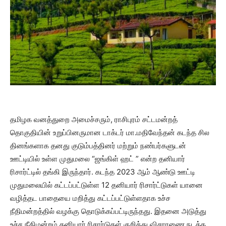
தமிழக வனத்துறை அமைச்சரும், ராசிபுரம் சட்டமன்றத்
தொகுதியின் உறுப்பினருமான டாக்டர் மா.மதிவேந்தன் கடந்த சில
தினங்களாக தனது குடும்பத்தினர் மற்றும் நண்பர்களுடன்
ஊட்டியில் உள்ள முதுமலை “ஜங்கிள் ஹட் ” என்ற தனியார்
ரிசார்ட்டில் தங்கி இருந்தார். கடந்த 2023 ஆம் ஆண்டு ஊட்டி
முதுமலையில் கட்டப்பட்டுள்ள 12 தனியார் ரிசார்ட்டுகள் யானை
வழித்தட பாதையை மறித்து கட்டப்பட்டுள்ளதாக உச்ச
நீதிமன்றத்தில் வழக்கு தொடுக்கப்பட்டிருந்தது. இதனை அடுத்து
உச்ச நீதிமன்றம் தனியார் ரிசார்டுகள் குறித்து விசாரணை நடத்த