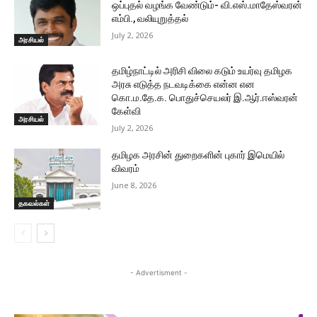
ஒப்புதல் வழங்க வேண்டும்- வி.எஸ்.மாதேஸ்வரன்
எம்பி., வலியுறுத்தல்
July 2, 2026
அரசியல்
தமிழ்நாட்டில் அரிசி விலை கடும் உயர்வு தமிழக
அரசு எடுத்த நடவடிக்கை என்ன என
கொ.ம.தே.க. பொதுச்செயலர் இ.ஆர்.ஈஸ்வரன்
கேள்வி
அரசியல்
July 2, 2026
தமிழக அரசின் துறைகளின் புகார் இமெயில்
விவரம்
June 8, 2026
தகவல்கள்
- Advertisment -